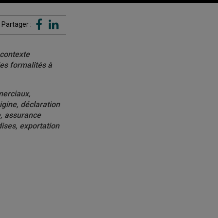
Partager :
 contexte
es formalités à
merciaux,
rigine, déclaration
re, assurance
dises,
exportation