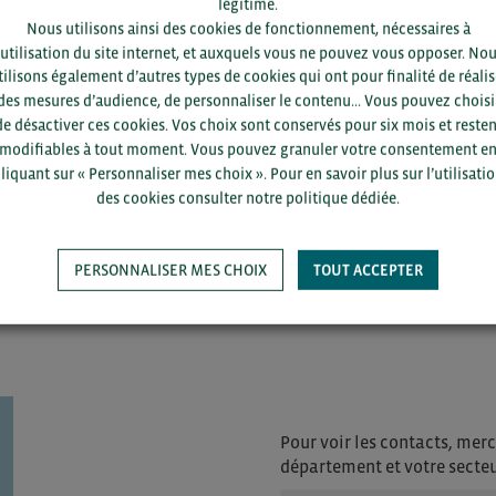
légitime.
dhérent et vous avez déjà un compte BCI ?
Se co
Nous utilisons ainsi des cookies de fonctionnement, nécessaires à
s pour profiter de l’ensemble de l’article.
’utilisation du site internet, et auxquels vous ne pouvez vous opposer. No
été est adhérente mais vous n’avez pas encore
tilisons également d’autres types de cookies qui ont pour finalité de réalis
S'in
te ? Inscrivez-vous avec votre email
des mesures d’audience, de personnaliser le contenu... Vous pouvez choisi
l.
de désactiver ces cookies. Vos choix sont conservés pour six mois et resten
modifiables à tout moment. Vous pouvez granuler votre consentement e
itez devenir adhérent BCI ? Complétez le
liquant sur « Personnaliser mes choix ». Pour en savoir plus sur l’utilisati
’adhésion
. Votre demande d’adhésion sera
des cookies consulter notre politique dédiée.
lidation par BCI.
PERSONNALISER MES CHOIX
TOUT ACCEPTER
Pour voir les contacts, merc
département et votre secte