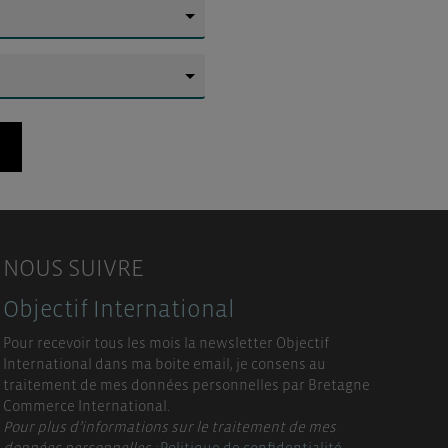
▼
▼
NOUS SUIVRE
Objectif International
Pour recevoir tous les mois la newsletter Objectif
International dans ma boite email, je consens au
traitement de mes données personnelles par Bretagne
Commerce International.
Pour plus d’informations sur le traitement de mes
données personnelles :
Politique de confidentialité