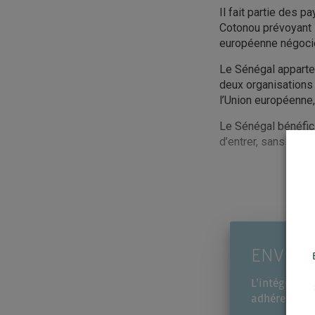
Il fait partie des p
Cotonou prévoyant 
européenne négocie 
Le Sénégal apparte
deux organisations
l’Union européenne,
Le Sénégal bénéfici
d’entrer, sans droi
ENVIE D
L’intégralité
adhérents de