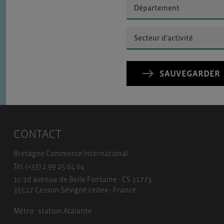
SAUVEGARDER
CONTACT
Bretagne Commerce International
Tél. (+33) 2 99 25 04 04
1c-1d avenue de Belle Fontaine - CS 31773
35517 Cesson-Sévigné cedex - France
Métro : station Atalante