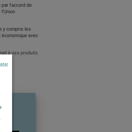
 par l’accord de
 l’Union
s y compris les
iat économique avec
met à ses produits
epter
e
r