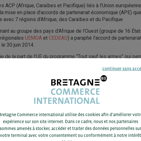
ays ACP (Afrique, Caraïbes et Pacifique) liés à l’Union européenne
la mise en place d’accords de partenariat économique (APE) que
avec 7 régions d’Afrique, des Caraïbes et du Pacifique.
nant au groupe des pays d’Afrique de l’Ouest (groupe de 16 État
 régionales
UEMOA
et
CEDEAO
) a paraphé l’accord de partenar
 le 30 juin 2014.
e de la part de l’UE du programme “Tout sauf les armes” qui per
t de douane et sans contingent, sur le marché.
continuer sans acc
E LIRE LA SUITE ?
Bretagne Commerce international utilise des cookies afin d’améliorer votr
expérience sur son site internet. Dans ce cadre, nous et nos partenaires
 de ce contenu est disponible pour tous les
sommes amenés à stocker, accéder et traiter des données personnelles su
 BCI.
votre terminal avec votre consentement ou conformément à notre intérêt