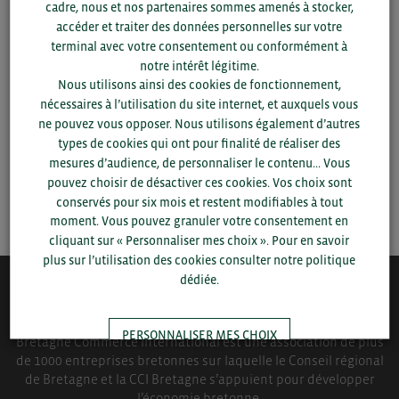
cadre, nous et nos partenaires sommes amenés à stocker,
accéder et traiter des données personnelles sur votre
Pour voir les contacts, merci de renseigner votre
terminal avec votre consentement ou conformément à
département et votre secteur
ou connectez-vous.
notre intérêt légitime.
Nous utilisons ainsi des cookies de fonctionnement,
▼
nécessaires à l’utilisation du site internet, et auxquels vous
ne pouvez vous opposer. Nous utilisons également d’autres
types de cookies qui ont pour finalité de réaliser des
▼
mesures d’audience, de personnaliser le contenu... Vous
pouvez choisir de désactiver ces cookies. Vos choix sont
SAUVEGARDER
conservés pour six mois et restent modifiables à tout
moment. Vous pouvez granuler votre consentement en
cliquant sur « Personnaliser mes choix ». Pour en savoir
plus sur l’utilisation des cookies consulter notre politique
dédiée.
QUI-SOMMES NOUS ?
PERSONNALISER MES CHOIX
Bretagne Commerce International est une association de plus
de 1000 entreprises bretonnes sur laquelle le Conseil régional
de Bretagne et la CCI Bretagne s’appuient pour développer
TOUT ACCEPTER
l’économie bretonne.