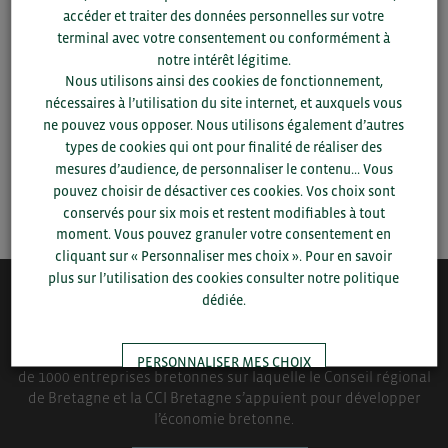
Pour voir les contacts, merci de renseigner votre
accéder et traiter des données personnelles sur votre
département et votre secteur
ou connectez-vous.
terminal avec votre consentement ou conformément à
notre intérêt légitime.
▼
Nous utilisons ainsi des cookies de fonctionnement,
nécessaires à l’utilisation du site internet, et auxquels vous
ne pouvez vous opposer. Nous utilisons également d’autres
▼
types de cookies qui ont pour finalité de réaliser des
mesures d’audience, de personnaliser le contenu... Vous
pouvez choisir de désactiver ces cookies. Vos choix sont
SAUVEGARDER
conservés pour six mois et restent modifiables à tout
moment. Vous pouvez granuler votre consentement en
cliquant sur « Personnaliser mes choix ». Pour en savoir
plus sur l’utilisation des cookies consulter notre politique
dédiée.
QUI-SOMMES NOUS ?
Bretagne Commerce International est une association de plus
PERSONNALISER MES CHOIX
de 1000 entreprises bretonnes sur laquelle le Conseil régional
de Bretagne et la CCI Bretagne s’appuient pour développer
l’économie bretonne.
TOUT ACCEPTER