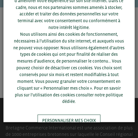
d’améliorer votre expérience sur son site internet. Dans ce
cadre, nous et nos partenaires sommes amenés à stocker,
accéder et traiter des données personnelles sur votre
Pour voir les contacts, merci de renseigner votre
terminal avec votre consentement ou conformément à
département et votre secteur
ou connectez-vous.
notre intérêt légitime.
Nous utilisons ainsi des cookies de fonctionnement,
nécessaires à l’utilisation du site internet, et auxquels vous
▼
ne pouvez vous opposer. Nous utilisons également d’autres
types de cookies qui ont pour finalité de réaliser des
▼
mesures d’audience, de personnaliser le contenu... Vous
pouvez choisir de désactiver ces cookies. Vos choix sont
conservés pour six mois et restent modifiables à tout
SAUVEGARDER
moment. Vous pouvez granuler votre consentement en
cliquant sur « Personnaliser mes choix ». Pour en savoir
plus sur l’utilisation des cookies consulter notre politique
dédiée.
QUI-SOMMES NOUS ?
PERSONNALISER MES CHOIX
Bretagne Commerce International est une association de plus
de 1000 entreprises bretonnes sur laquelle le Conseil régional