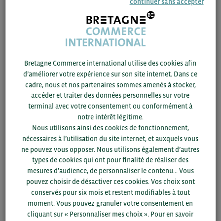
continuer sans accepter
cette réglementation.
Pour les pays dits ‘non adéquats’ (exemple US),
l’intervenant a expliqué le recours à d’autres
outils à connaître impérativement.
Bretagne Commerce international utilise des cookies afin
d’améliorer votre expérience sur son site internet. Dans ce
Ont également été abordés les risques et
cadre, nous et nos partenaires sommes amenés à stocker,
sanctions applicables en cas d’infraction,
accéder et traiter des données personnelles sur votre
illustrés d’exemples concrets.
terminal avec votre consentement ou conformément à
notre intérêt légitime.
Enfin, quelques recommandations pour les
Nous utilisons ainsi des cookies de fonctionnement,
nécessaires à l’utilisation du site internet, et auxquels vous
différents modes de prospection commerciale
ne pouvez vous opposer. Nous utilisons également d’autres
notamment via les réseaux sociaux ou les sites
types de cookies qui ont pour finalité de réaliser des
internet. Un conseil : n’anticipez pas le
mesures d’audience, de personnaliser le contenu... Vous
consentement de la personne en proposant
pouvez choisir de désactiver ces cookies. Vos choix sont
conservés pour six mois et restent modifiables à tout
des cases pré cochées. Ne pré cochez pas une
moment. Vous pouvez granuler votre consentement en
case ! Cette pratique peut être sanctionner.
cliquant sur « Personnaliser mes choix ». Pour en savoir