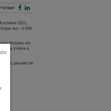
Partager :
18 octobre 2023,
rticiper aux ~2.000
pays africains ont
Afrique s’élève à
epter
et 2022, passant de
e
r