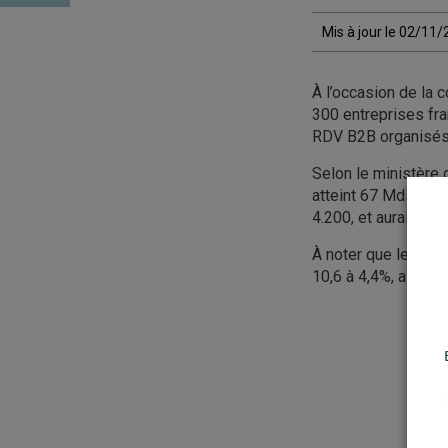
Mis à jour le 02/11
À l’occasion de la 
300 entreprises fra
RDV B2B organisés
Selon le ministère 
atteint 67 Mds€ en 
4.200, et aurait été
À noter que les Pd
10,6 à 4,4%, alors 