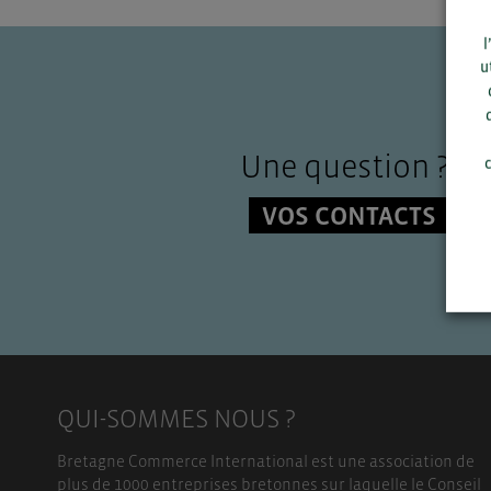
l
u
Une question ?
c
VOS CONTACTS
QUI-SOMMES NOUS ?
Bretagne Commerce International est une association de
plus de 1000 entreprises bretonnes sur laquelle le Conseil