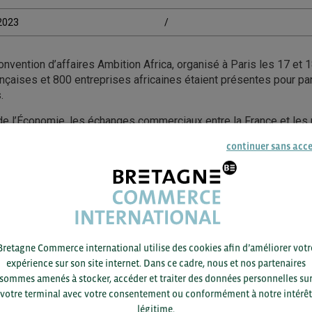
/2023
/
convention d’affaires Ambition Africa, organisé à Paris les 17 et 
nçaises et 800 entreprises africaines étaient présentes pour pa
.
de l’Économie, les échanges commerciaux entre la France et les 
2022. De plus, le nombre de filiales d’entreprises françaises en 
continuer sans acc
 décuplé en 10 ans.
M des entreprises françaises ont été divisées par 2 entre 2002 
que les importations africaines ont quadruplé.
ACCÉDEZ À LA RESSOURCE
Bretagne Commerce international utilise des cookies afin d’améliorer votr
expérience sur son site internet. Dans ce cadre, nous et nos partenaires
sommes amenés à stocker, accéder et traiter des données personnelles su
votre terminal avec votre consentement ou conformément à notre intérêt
légitime.