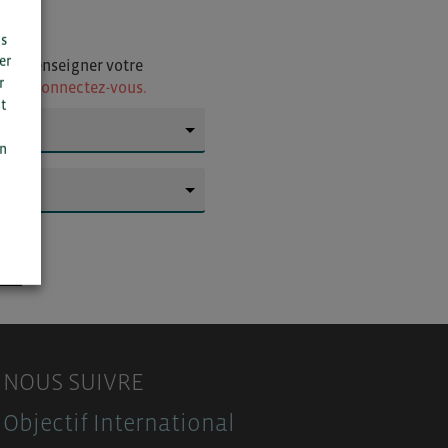
us
er
i de renseigner votre
r
ur
ou connectez-vous.
t
n
▼
on
▼
NOUS SUIVRE
Objectif International