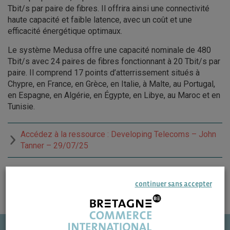
Tbit/s par paire de fibres. Il offrira ainsi une connectivité
haute capacité et faible latence, avec un coût et une
efficacité énergétique optimaux.
Le système Medusa offre une capacité nominale de 480
Tbit/s avec 24 paires de fibres fonctionnant à 20 Tbit/s par
paire. Il comprend 17 points d’atterrissement situés à
Chypre, en France, en Grèce, en Italie, à Malte, au Portugal,
en Espagne, en Algérie, en Égypte, en Libye, au Maroc et en
Tunisie.
Accédez à la ressource : Developing Telecoms – John
Tanner – 29/07/25
continuer sans accepter