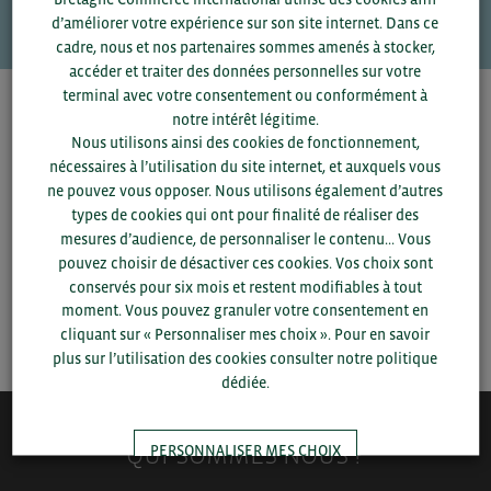
d’améliorer votre expérience sur son site internet. Dans ce
cadre, nous et nos partenaires sommes amenés à stocker,
accéder et traiter des données personnelles sur votre
terminal avec votre consentement ou conformément à
Pour voir les contacts, merci de renseigner votre
notre intérêt légitime.
département et votre secteur
ou connectez-vous.
Nous utilisons ainsi des cookies de fonctionnement,
nécessaires à l’utilisation du site internet, et auxquels vous
ne pouvez vous opposer. Nous utilisons également d’autres
▼
types de cookies qui ont pour finalité de réaliser des
mesures d’audience, de personnaliser le contenu... Vous
▼
pouvez choisir de désactiver ces cookies. Vos choix sont
conservés pour six mois et restent modifiables à tout
moment. Vous pouvez granuler votre consentement en
SAUVEGARDER
cliquant sur « Personnaliser mes choix ». Pour en savoir
plus sur l’utilisation des cookies consulter notre politique
dédiée.
QUI-SOMMES NOUS ?
PERSONNALISER MES CHOIX