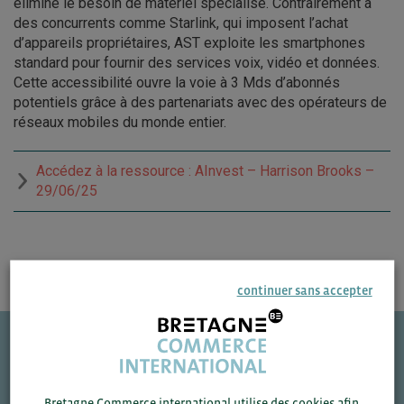
élimine le besoin de matériel spécialisé. Contrairement à
des concurrents comme Starlink, qui imposent l’achat
d’appareils propriétaires, AST exploite les smartphones
standard pour fournir des services voix, vidéo et données.
Cette accessibilité ouvre la voie à 3 Mds d’abonnés
potentiels grâce à des partenariats avec des opérateurs de
réseaux mobiles du monde entier.
Accédez à la ressource : AInvest – Harrison Brooks –
29/06/25
continuer sans accepter
Une question ?
VOS CONTACTS
Bretagne Commerce international utilise des cookies afin