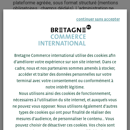
plateforme agréée, sous format structuré (mentions
obligatoires ; champs dédiés). L’administration ne
collectera que les données nécessaires, et la facture
suivra un cycle de vie sur la plateforme.
continuer sans accepter
Le e-reporting
: les entreprises devront transmettre
les données de certaines opérations (BtoB hors
France, BtoC en France et à l’étranger) à l’administration
via une plateforme, soit par saisie manuelle, soit via
leur ERP.
Bretagne Commerce international utilise des cookies afin
La transmission des données de paiement
: elle
d’améliorer votre expérience sur son site internet. Dans ce
concernera uniquement les prestations de services, en
cadre, nous et nos partenaires sommes amenés à stocker,
France ou à l’étranger, qui sont dans le champ de la
accéder et traiter des données personnelles sur votre
facturation électronique ou de la transmission des
données. Les données seront transmises via les
terminal avec votre consentement ou conformément à
plateformes dans un format standardisé.
notre intérêt légitime.
Nous utilisons ainsi des cookies de fonctionnement,
nécessaires à l’utilisation du site internet, et auxquels vous
Afin de vous conformer à ces futures obligations, il est
ne pouvez vous opposer. Nous utilisons également d’autres
essentiel, dès à présent, d’identifier les ressources
types de cookies qui ont pour finalité de réaliser des
internes disponibles, vérifier la conformité des factures
mesures d’audience, de personnaliser le contenu... Vous
actuelles et cartographier vos flux afin de choisir la
pouvez choisir de désactiver ces cookies. Vos choix sont
plateforme agrée correspondant au mieux à vos besoins.”