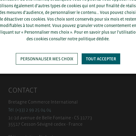
département et votre secte
tilisons également d’autres types de cookies qui ont pour finalité de réalis
des mesures d’audience, de personnaliser le contenu... Vous pouvez choisi
de désactiver ces cookies. Vos choix sont conservés pour six mois et resten
modifiables à tout moment. Vous pouvez granuler votre consentement e
liquant sur « Personnaliser mes choix ». Pour en savoir plus sur l’utilisati
des cookies consulter notre politique dédiée.
SAUVEGARDER
PERSONNALISER MES CHOIX
TOUT ACCEPTER
CONTACT
Bretagne Commerce International
Tél. (+33) 2 99 25 04 04
1c-1d avenue de Belle Fontaine - CS 31773
35517 Cesson-Sévigné cedex - France