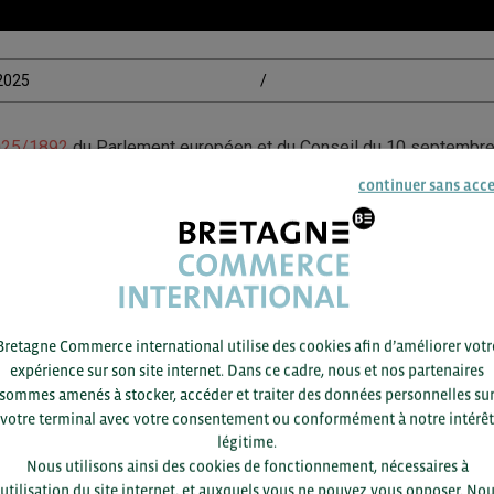
/2025
/
2025/1892
du Parlement européen et du Conseil du 10 septembre
 du 26 septembre 2025. Ce texte visant à réduire les déchets text
continuer sans acc
es obligations renforcées aux producteurs, importateurs et distr
 de tri, de réutilisation et de transparence sur les invendus. Il s
e d’économie circulaire. Le règlement entrera en application le
isposeront de 20 mois pour le transposer dans leur droit nation
tional sont invitées à anticiper ces nouvelles exigences.
Bretagne Commerce international utilise des cookies afin d’améliorer votr
expérience sur son site internet. Dans ce cadre, nous et nos partenaires
sommes amenés à stocker, accéder et traiter des données personnelles su
votre terminal avec votre consentement ou conformément à notre intérêt
légitime.
Nous utilisons ainsi des cookies de fonctionnement, nécessaires à
Pour voir les contacts, merc
’utilisation du site internet, et auxquels vous ne pouvez vous opposer. No