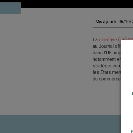
Mis à jour le 06/10
La
directive (UE) 
au Journal officiel
dans l’UE, impose d
notamment en matière
stratégie européenn
les États membres d
du commerce interna
l