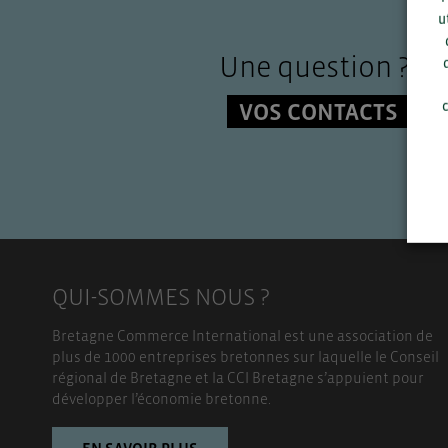
u
Une question ?
VOS CONTACTS
c
QUI-SOMMES NOUS ?
Bretagne Commerce International est une association de
plus de 1000 entreprises bretonnes sur laquelle le Conseil
régional de Bretagne et la CCI Bretagne s’appuient pour
développer l’économie bretonne.