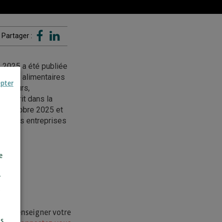
Partager :
 2025 a été publiée
iles et alimentaires
epter
ibuteurs,
’inscrit dans la
 16 octobre 2025 et
al. Les entreprises
e
r
i de renseigner votre
us