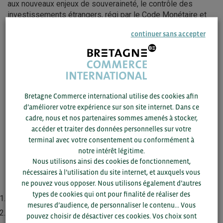
aux nouveaux enjeux de souveraineté, le contrôle des
investissements étrangers, régi par le Code Monétaire et
Financier, a évolué et s’est renforcé pour inclure des
continuer sans accepter
nouvelles activités dites sensibles. En plus de la défense
et des biens à double usage, on retrouve aujourd’hui dans la
liste, entre autres secteurs, les activités liées à l’énergie,
l’eau, les transports, les médias, la santé publique, les
opérations spatiales, la sécurité alimentaire, les matières
premières sensibles et certaines technologies
Bretagne Commerce international utilise des cookies afin
considérées comme critiques.
d’améliorer votre expérience sur son site internet. Dans ce
cadre, nous et nos partenaires sommes amenés à stocker,
Lors de cet atelier Mr Laine a expliqué le mécanisme de
accéder et traiter des données personnelles sur votre
contrôle des investissements étrangers en France (IEF)
terminal avec votre consentement ou conformément à
dans ces secteurs, et la mise en place d’une procédure de
notre intérêt légitime.
demande d’autorisation en ligne pour les cas d’opérations
Nous utilisons ainsi des cookies de fonctionnement,
dont l’éligibilité sera vérifiée sur la base des éléments
nécessaires à l’utilisation du site internet, et auxquels vous
suivants :
ne pouvez vous opposer. Nous utilisons également d’autres
types de cookies qui ont pour finalité de réaliser des
l’investisseur défini comme étranger ;
mesures d’audience, de personnaliser le contenu... Vous
le degré de prise de participation dans l’entreprise –
pouvez choisir de désactiver ces cookies. Vos choix sont
maximum 25% pour les entreprises non cotée et 10% pour