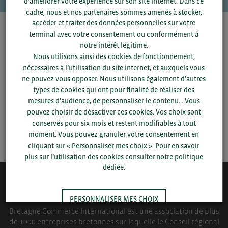
d’améliorer votre expérience sur son site internet. Dans ce
cadre, nous et nos partenaires sommes amenés à stocker,
accéder et traiter des données personnelles sur votre
Pour voir les contacts, merci de renseigner votre
terminal avec votre consentement ou conformément à
département et votre secteur
ou connectez-vous.
notre intérêt légitime.
Nous utilisons ainsi des cookies de fonctionnement,
nécessaires à l’utilisation du site internet, et auxquels vous
▼
ne pouvez vous opposer. Nous utilisons également d’autres
types de cookies qui ont pour finalité de réaliser des
▼
mesures d’audience, de personnaliser le contenu... Vous
pouvez choisir de désactiver ces cookies. Vos choix sont
conservés pour six mois et restent modifiables à tout
SAUVEGARDER
moment. Vous pouvez granuler votre consentement en
cliquant sur « Personnaliser mes choix ». Pour en savoir
plus sur l’utilisation des cookies consulter notre politique
dédiée.
QUI-SOMMES NOUS ?
PERSONNALISER MES CHOIX
Bretagne Commerce International est une association de plus
de 1000 entreprises bretonnes sur laquelle le Conseil régional