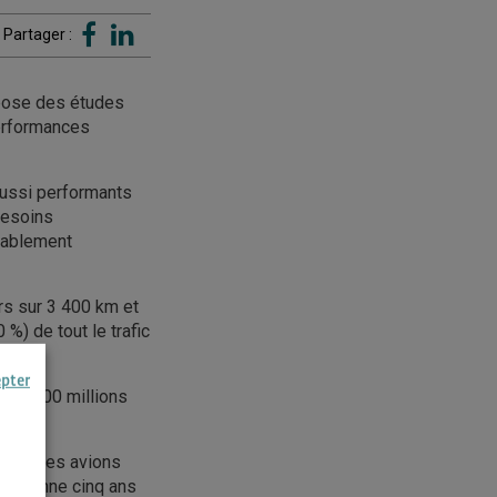
Partager :
opose des études
performances
aussi performants
besoins
obablement
rs sur 3 400 km et
%) de tout le trafic
epter
 de 900 millions
pper des avions
eur donne cinq ans