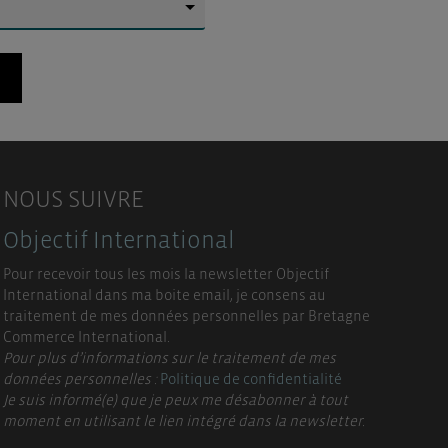
▼
NOUS SUIVRE
Objectif International
Pour recevoir tous les mois la newsletter Objectif
International dans ma boite email, je consens au
traitement de mes données personnelles par Bretagne
Commerce International.
Pour plus d’informations sur le traitement de mes
données personnelles :
Politique de confidentialité
Je suis informé(e) que je peux me désabonner à tout
moment en utilisant le lien intégré dans la newsletter.