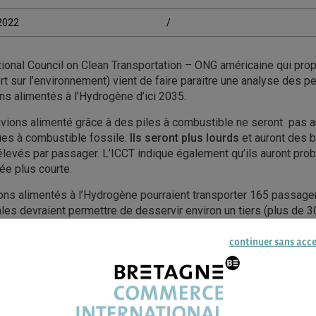
/2022
/
tional Council on Clean Transportation – ONG américaine qui pr
rt sur l’environnement) vient de faire paraitre une analyse des 
s alimentés à l’Hydrogène d’ici 2035.
 avions alimenté grâce à des piles à combustible ne seront pas 
es à combustible fossile.
Ils seront plus lourds
et auront des 
élevés par passager. L’ICCT indique également qu’ils auront pr
ée plus courte.
ons alimentés à l’Hydrogène pourraient transporter 165 passage
les devraient permettre de desservir environ un tiers (plus de 30 
s.
continuer sans acc
ue en 2019, les compagnies aériennes commerciales ont émis plus
lon l’ICCT.
 Airbus a annoncé son initiative ZERO Emission visant à dévelo
gène qui pourraient entrer en service en 2035 . Ce calendrier l