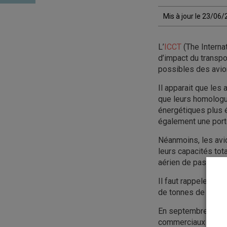
Mis à jour le 23/06
L’
ICCT
(The Interna
d’impact du transpo
possibles des avion
Il apparait que les
que leurs homologu
énergétiques plus 
également une port
Néanmoins, les avi
leurs capacités tota
aérien de passager
Il faut rappeler q
de tonnes de C02 se
En septembre 2020,
commerciaux à hydro