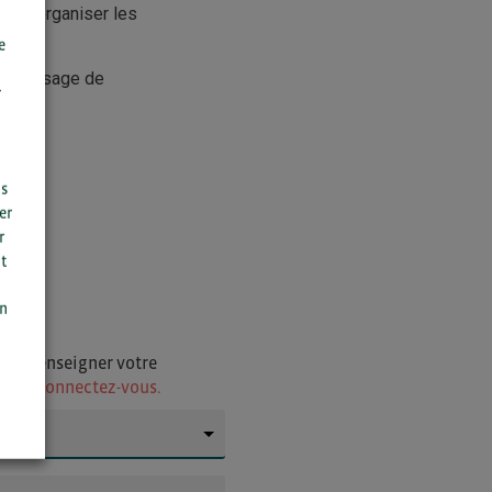
er et organiser les
e
s à l’usage de
r
us
er
r
t
n
on
i de renseigner votre
ur
ou connectez-vous.
▼