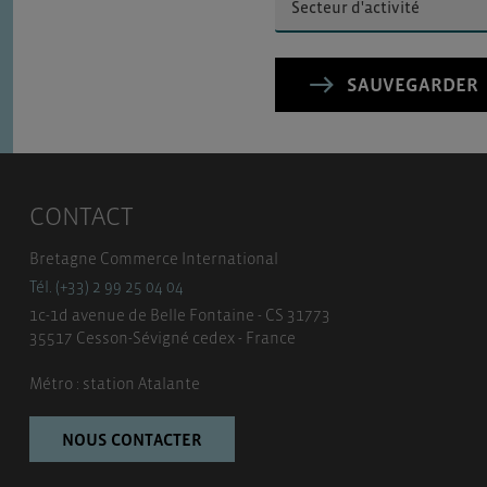
SAUVEGARDER
CONTACT
Bretagne Commerce International
Tél. (+33) 2 99 25 04 04
1c-1d avenue de Belle Fontaine - CS 31773
35517 Cesson-Sévigné cedex - France
Métro : station Atalante
NOUS CONTACTER