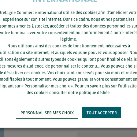
ter et faire mûrir les technologies requises, deux ans pour financ
onnement, et huit ans pour fabriquer et commercialiser l’avion.
Bretagne Commerce international utilise des cookies afin d’améliorer votr
expérience sur son site internet. Dans ce cadre, nous et nos partenaires
ieurs hypothèses et met en exergue les avantages et freins lié
sommes amenés à stocker, accéder et traiter des données personnelles su
viation.
votre terminal avec votre consentement ou conformément à notre intérêt
légitime.
ACCÉDEZ À LA RESSOURCE
Nous utilisons ainsi des cookies de fonctionnement, nécessaires à
’utilisation du site internet, et auxquels vous ne pouvez vous opposer. No
tilisons également d’autres types de cookies qui ont pour finalité de réalis
des mesures d’audience, de personnaliser le contenu... Vous pouvez choisi
de désactiver ces cookies. Vos choix sont conservés pour six mois et resten
modifiables à tout moment. Vous pouvez granuler votre consentement e
liquant sur « Personnaliser mes choix ». Pour en savoir plus sur l’utilisati
des cookies consulter notre politique dédiée.
Pour voir les contacts, merc
département et votre secte
PERSONNALISER MES CHOIX
TOUT ACCEPTER