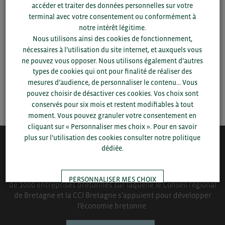
accéder et traiter des données personnelles sur votre
département et votre secteur
ou connectez-vous.
terminal avec votre consentement ou conformément à
notre intérêt légitime.
▼
Nous utilisons ainsi des cookies de fonctionnement,
nécessaires à l’utilisation du site internet, et auxquels vous
ne pouvez vous opposer. Nous utilisons également d’autres
▼
types de cookies qui ont pour finalité de réaliser des
mesures d’audience, de personnaliser le contenu... Vous
SAUVEGARDER
pouvez choisir de désactiver ces cookies. Vos choix sont
conservés pour six mois et restent modifiables à tout
moment. Vous pouvez granuler votre consentement en
cliquant sur « Personnaliser mes choix ». Pour en savoir
plus sur l’utilisation des cookies consulter notre politique
dédiée.
QUI-SOMMES NOUS ?
Bretagne Commerce International est une association de plus
PERSONNALISER MES CHOIX
de 1000 entreprises bretonnes sur laquelle le Conseil régional
de Bretagne et la CCI Bretagne s’appuient pour développer
l’économie bretonne.
TOUT ACCEPTER