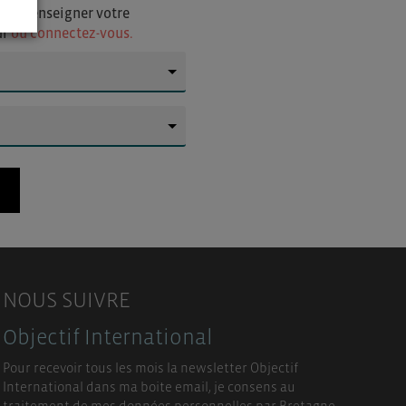
i de renseigner votre
ur
ou connectez-vous.
▼
▼
NOUS SUIVRE
Objectif International
Pour recevoir tous les mois la newsletter Objectif
International dans ma boite email, je consens au
traitement de mes données personnelles par Bretagne