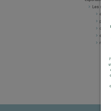
Les secteu
équipe
produi
chimie
électr
machi
l
u
c