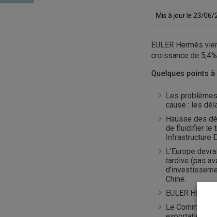
Mis à jour le 23/06
EULER Hermès vient 
croissance de 5,4%
Quelques points à r
Les problèmes 
cause : les dél
Hausse des dép
de fluidifier l
Infrastructure
L’Europe devra
tardive (pas a
d’investisseme
Chine.
EULER HERMES n
Le Commerce Ex
exportations s