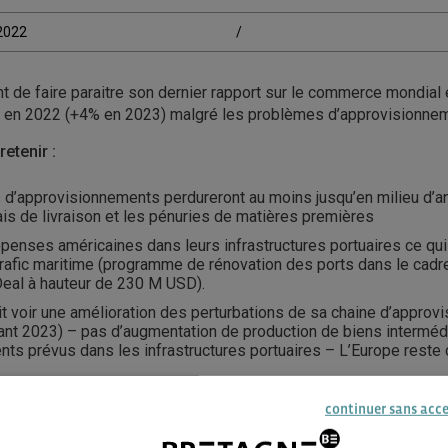
/2022
/
de faire paraitre son dernier rapport sur le commerce mondial 
 en 2022 (+4% en 2023) malgré les problèmes d’approvisionne
etenir :
d’approvisionnements perdureront au moins jusqu’en milieu d’a
ais de livraison et les pénuries de matières premières
enses américaines dans leurs infrastructures portuaires ce qui
e trafic maritime (programme de rénovation des ports dans le cadr
 Deal à hauteur de 230 M USD).
it voir une amélioration des perturbations de sa chaine d’approv
vant 2023) – pas d’augmentation de production de biens interméd
nts prévus dans les infrastructures portuaires – L’Europe reste
e constate pas de relocalisation de la production à proprement
continuer sans acc
térieure Français devrait retrouver des couleurs (Prévisions d
oit +60 Mds EUR en 2021).