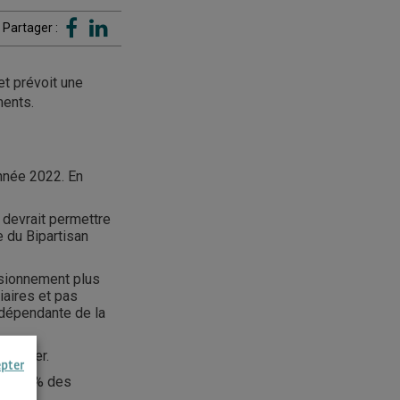
Partager :
et prévoit une
ments.
nnée 2022. En
 devrait permettre
e du Bipartisan
isionnement plus
iaires et pas
 dépendante de la
 parler.
epter
e +7,8% des