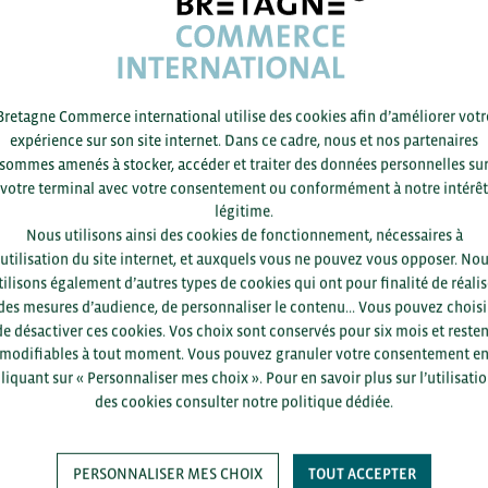
rs porteurs pour 2022 (prévisions des exportations françaises) 
ments de transports (+3 Mds EUR d’exportations additionnelles 
ts pharmaceutiques (+2,9 Mds EUR),
Bretagne Commerce international utilise des cookies afin d’améliorer votr
 (+2,5 Mds EUR),
expérience sur son site internet. Dans ce cadre, nous et nos partenaires
onique (+2,3 Mds EUR)
sommes amenés à stocker, accéder et traiter des données personnelles su
nes et équipements (+2 Mds EUR).
votre terminal avec votre consentement ou conformément à notre intérêt
légitime.
Nous utilisons ainsi des cookies de fonctionnement, nécessaires à
’utilisation du site internet, et auxquels vous ne pouvez vous opposer. No
tilisons également d’autres types de cookies qui ont pour finalité de réalis
ACCÉDEZ À LA RESSOURCE
des mesures d’audience, de personnaliser le contenu... Vous pouvez choisi
de désactiver ces cookies. Vos choix sont conservés pour six mois et resten
modifiables à tout moment. Vous pouvez granuler votre consentement e
liquant sur « Personnaliser mes choix ». Pour en savoir plus sur l’utilisati
des cookies consulter notre politique dédiée.
PERSONNALISER MES CHOIX
TOUT ACCEPTER