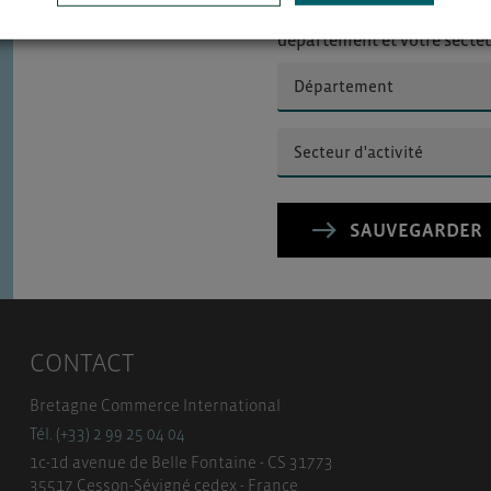
Pour voir les contacts, merc
département et votre secte
SAUVEGARDER
CONTACT
Bretagne Commerce International
Tél. (+33) 2 99 25 04 04
1c-1d avenue de Belle Fontaine - CS 31773
35517 Cesson-Sévigné cedex - France