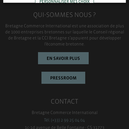
PERSONNALISER MES CHOIX
QUI-SOMMES NOUS ?
TOUT ACCEPTER
Bretagne Commerce International est une association de plus
de 1000 entreprises bretonnes sur laquelle le Conseil régional
de Bretagne et la CCI Bretagne s’appuient pour développer
l’économie bretonne.
EN SAVOIR PLUS
PRESSROOM
CONTACT
Bretagne Commerce International
Tél. (+33) 2 99 25 04 04
1c-1d avenue de Belle Fontaine - CS 31773