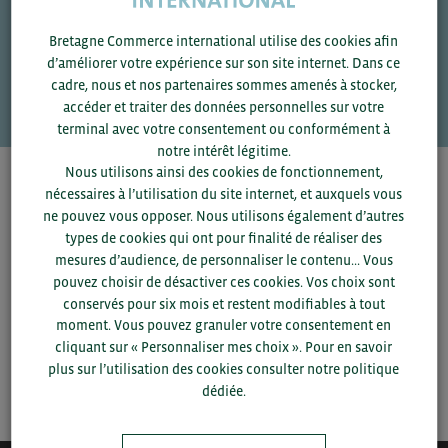
Bretagne Commerce international utilise des cookies afin
Une question ?
d’améliorer votre expérience sur son site internet. Dans ce
VOS CONTACTS
cadre, nous et nos partenaires sommes amenés à stocker,
accéder et traiter des données personnelles sur votre
terminal avec votre consentement ou conformément à
notre intérêt légitime.
Nous utilisons ainsi des cookies de fonctionnement,
Pour voir les contacts, merci de renseigner votre
nécessaires à l’utilisation du site internet, et auxquels vous
département et votre secteur
ou connectez-vous.
ne pouvez vous opposer. Nous utilisons également d’autres
types de cookies qui ont pour finalité de réaliser des
mesures d’audience, de personnaliser le contenu... Vous
▼
pouvez choisir de désactiver ces cookies. Vos choix sont
conservés pour six mois et restent modifiables à tout
▼
moment. Vous pouvez granuler votre consentement en
cliquant sur « Personnaliser mes choix ». Pour en savoir
plus sur l’utilisation des cookies consulter notre politique
SAUVEGARDER
dédiée.