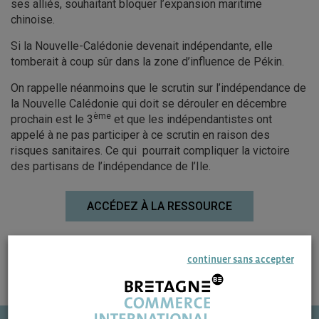
ses alliés, souhaitant bloquer l’expansion maritime
chinoise.
Si la Nouvelle-Calédonie devenait indépendante, elle
tomberait à coup sûr dans la zone d’influence de Pékin.
On rappelle néanmoins que le scrutin sur l’indépendance de
la Nouvelle Calédonie qui doit se dérouler en décembre
ème
prochain est le 3
et que les indépendantistes ont
appelé à ne pas participer à ce scrutin en raison des
risques sanitaires. Ce qui pourrait compliquer la victoire
des partisans de l’indépendance de l’Ile.
ACCÉDEZ À LA RESSOURCE
continuer sans accepter