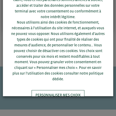
accéder et traiter des données personnelles sur votre
terminal avec votre consentement ou conformément à
Se connecter
S'inscrire
notre intérêt légitime.
Nous utilisons ainsi des cookies de fonctionnement,
nécessaires à l’utilisation du site internet, et auxquels vous
ne pouvez vous opposer. Nous utilisons également d’autres
Avec le soutien du Crédit Agricole | Sponsor BCI 2026
types de cookies qui ont pour finalité de réaliser des
mesures d’audience, de personnaliser le contenu... Vous
pouvez choisir de désactiver ces cookies. Vos choix sont
conservés pour six mois et restent modifiables à tout
moment. Vous pouvez granuler votre consentement en
cliquant sur « Personnaliser mes choix ». Pour en savoir
plus sur l’utilisation des cookies consulter notre politique
dédiée.
Une question ?
VOS CONTACTS
PERSONNALISER MES CHOIX
TOUT ACCEPTER