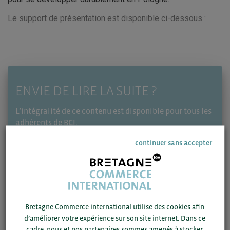
Le support de présentation est disponible ci-dessous :
ENVIE DE LIRE LA SUITE ?
L’intégralité de ce contenu est disponible pour tous les
adhérents de BCI.
> Vous êtes adhérent et vous avez déjà un compte BCI ?
continuer sans accepter
Connectez-vous pour profiter de l’ensemble de l’article.
> Votre société est adhérente mais vous n’avez pas
encore créé de compte ? Inscrivez-vous avec votre
email professionnel.
> Vous souhaitez devenir adhérent BCI ? Complétez le
Bretagne Commerce international utilise des cookies afin
formulaire d’adhésion
. Votre demande d’adhésion sera
d’améliorer votre expérience sur son site internet. Dans ce
soumise à validation par BCI.
cadre, nous et nos partenaires sommes amenés à stocker,