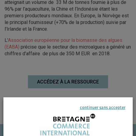
atteignait un volume de 33 M de tonnes fournie à plus de
96% par l’aquaculture, la Chine et l’Indonésie étant les
premiers producteurs mondiaux. En Europe, la Norvège est
le principal fournisseur (+70% de la production) suivie par
l’Irlande et la France.
L’
Association européenne pour la biomasse des algues
(EABA)
précise que le secteur des microalgues a généré un
chiffres d’affaire de plus de 350 M EUR en 2018.
ACCÉDEZ À LA RESSOURCE
continuer sans accepter