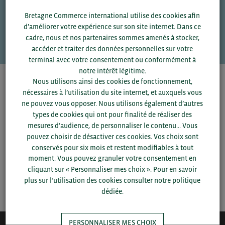
Une question ?
Bretagne Commerce international utilise des cookies afin
d’améliorer votre expérience sur son site internet. Dans ce
VOS CONTACTS
cadre, nous et nos partenaires sommes amenés à stocker,
accéder et traiter des données personnelles sur votre
terminal avec votre consentement ou conformément à
notre intérêt légitime.
Nous utilisons ainsi des cookies de fonctionnement,
Pour voir les contacts, merci de renseigner votre
nécessaires à l’utilisation du site internet, et auxquels vous
département et votre secteur
ou connectez-vous.
ne pouvez vous opposer. Nous utilisons également d’autres
types de cookies qui ont pour finalité de réaliser des
▼
mesures d’audience, de personnaliser le contenu... Vous
pouvez choisir de désactiver ces cookies. Vos choix sont
conservés pour six mois et restent modifiables à tout
▼
moment. Vous pouvez granuler votre consentement en
cliquant sur « Personnaliser mes choix ». Pour en savoir
SAUVEGARDER
plus sur l’utilisation des cookies consulter notre politique
dédiée.
PERSONNALISER MES CHOIX