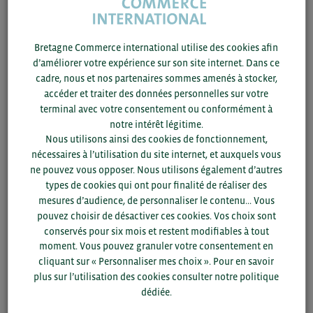
et des investissements avec l’UE (en particulier l’Allemagne
et l’Italie).
Au sein des PME du marché intérieur,
les secteurs de
Bretagne Commerce international utilise des cookies afin
l’industrie manufacturière, des transports, de la
d’améliorer votre expérience sur son site internet. Dans ce
logistique et du tourisme seront parmi les plus touchés
.
cadre, nous et nos partenaires sommes amenés à stocker,
Le taux de chômage pourrait augmenter à nouveau et les
accéder et traiter des données personnelles sur votre
conditions du marché du travail pourraient se détériorer,
terminal avec votre consentement ou conformément à
étant donné qu’une part importante de la main-d’œuvre vit à
notre intérêt légitime.
l’étranger (environ 10 % de la population).
Nous utilisons ainsi des cookies de fonctionnement,
nécessaires à l’utilisation du site internet, et auxquels vous
Le FMI prévoit une baisse de 3 % du PIB en 2020, suivie
ne pouvez vous opposer. Nous utilisons également d’autres
d’une croissance de 7,5 % en 2021.
types de cookies qui ont pour finalité de réaliser des
mesures d’audience, de personnaliser le contenu... Vous
ACCÉDEZ À LA NOTE COMPLÈTE OCDE
pouvez choisir de désactiver ces cookies. Vos choix sont
conservés pour six mois et restent modifiables à tout
moment. Vous pouvez granuler votre consentement en
cliquant sur « Personnaliser mes choix ». Pour en savoir
plus sur l’utilisation des cookies consulter notre politique
dédiée.