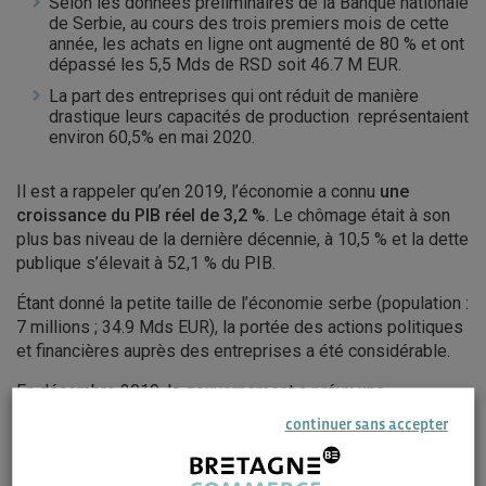
Selon les données préliminaires de la Banque nationale
de Serbie, au cours des trois premiers mois de cette
année, les achats en ligne ont augmenté de 80 % et ont
dépassé les 5,5 Mds de RSD soit 46.7 M EUR.
La part des entreprises qui ont réduit de manière
drastique leurs capacités de production représentaient
environ 60,5% en mai 2020.
Il est a rappeler qu’en 2019, l’économie a connu
une
croissance du PIB réel de 3,2 %
. Le chômage était à son
plus bas niveau de la dernière décennie, à 10,5 % et la dette
publique s’élevait à 52,1 % du PIB.
Étant donné la petite taille de l’économie serbe (population :
7 millions ; 34.9 Mds EUR), la portée des actions politiques
et financières auprès des entreprises a été considérable.
En décembre 2019, le gouvernement a prévu une
croissance de 4,0 % pour 2020. Toutefois, on s’attend à ce
continuer sans accepter
que la pandémie de coronavirus entraîne un ralentissement
notable de l’économie, qui dépend fortement du commerce