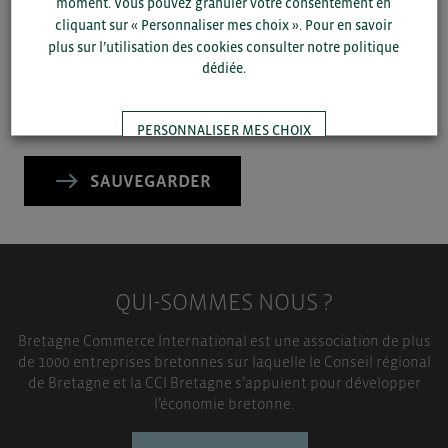
moment. Vous pouvez granuler votre consentement en
département et votre secteur
ou connectez-vous.
cliquant sur « Personnaliser mes choix ». Pour en savoir
plus sur l’utilisation des cookies consulter notre politique
▼
dédiée.
▼
PERSONNALISER MES CHOIX
SAUVEGARDER
TOUT ACCEPTER
QUI-SOMMES NOUS ?
Bretagne Commerce International est une association de plus
de 1000 entreprises bretonnes sur laquelle le Conseil régional
de Bretagne et la CCI Bretagne s’appuient pour développer
l’économie bretonne.