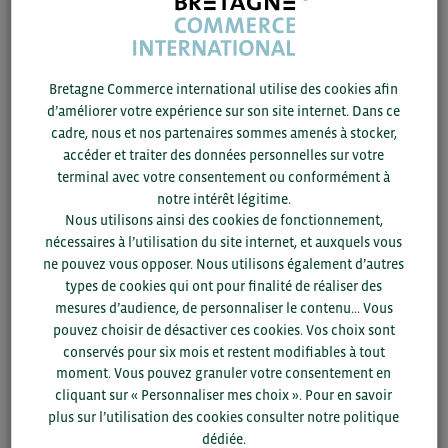
L’accent a été mis sur la formation de la population
concernée aux techniques de pêche et aux techniques de
séchage et fumage du poisson pour limiter les pertes et
Bretagne Commerce international utilise des cookies afin
garantir une sécurité alimentaire.
d’améliorer votre expérience sur son site internet. Dans ce
cadre, nous et nos partenaires sommes amenés à stocker,
Opportunités
: c’est un secteur prioritaire pour le
accéder et traiter des données personnelles sur votre
développement économique du pays.
terminal avec votre consentement ou conformément à
notre intérêt légitime.
Les besoins
: alimentation, équipement, matériel etc.
Nous utilisons ainsi des cookies de fonctionnement,
nécessaires à l’utilisation du site internet, et auxquels vous
Production de fruits et légumes :
ne pouvez vous opposer. Nous utilisons également d’autres
Ananas, pastèque, concombre (300 000 ha pour
types de cookies qui ont pour finalité de réaliser des
282 000 tonnes), oignon, tomates (1 114 517
mesures d’audience, de personnaliser le contenu... Vous
tonnes produites) mais pas de transformation ; ils
pouvez choisir de désactiver ces cookies. Vos choix sont
sont vendus en frais.
conservés pour six mois et restent modifiables à tout
moment. Vous pouvez granuler votre consentement en
cliquant sur « Personnaliser mes choix ». Pour en savoir
Différents programmes d’aides sont menés par le
plus sur l’utilisation des cookies consulter notre politique
gouvernement pour le développement des différentes
dédiée.