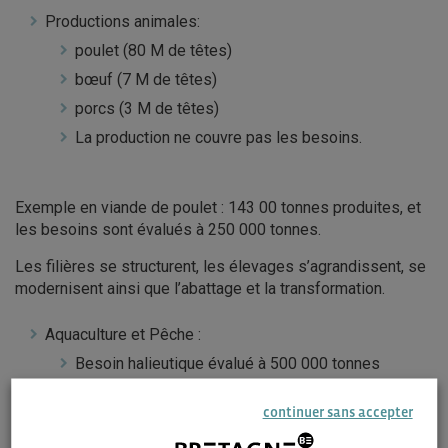
Productions animales:
poulet (80 M de têtes)
bœuf (7 M de têtes)
porcs (3 M de têtes)
La production ne couvre pas les besoins.
Exemple en viande de poulet : 143 00 tonnes produites, et
les besoins sont évalués à 250 000 tonnes.
Les filières se structurent, les élevages s’agrandissent, se
modernisent ainsi que l’abattage et la transformation.
Aquaculture et Pêche :
Besoin halieutique évalué à 500 000 tonnes
Importations : 335 000 tonnes
continuer sans accepter
Production poisson 10 000 tonnes