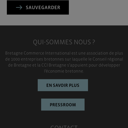
SAUVEGARDER
QUI-SOMMES NOUS ?
Bretagne Commerce International est une association de plus
de 1000 entreprises bretonnes sur laquelle le Conseil régional
de Bretagne et la CCI Bretagne s’appuient pour développer
l’économie bretonne.
EN SAVOIR PLUS
PRESSROOM
CONTACT