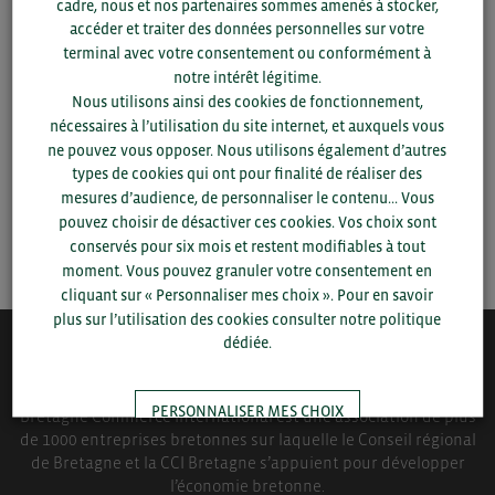
cadre, nous et nos partenaires sommes amenés à stocker,
accéder et traiter des données personnelles sur votre
Pour voir les contacts, merci de renseigner votre
terminal avec votre consentement ou conformément à
département et votre secteur
ou connectez-vous.
notre intérêt légitime.
Nous utilisons ainsi des cookies de fonctionnement,
▼
nécessaires à l’utilisation du site internet, et auxquels vous
ne pouvez vous opposer. Nous utilisons également d’autres
types de cookies qui ont pour finalité de réaliser des
▼
mesures d’audience, de personnaliser le contenu... Vous
pouvez choisir de désactiver ces cookies. Vos choix sont
SAUVEGARDER
conservés pour six mois et restent modifiables à tout
moment. Vous pouvez granuler votre consentement en
cliquant sur « Personnaliser mes choix ». Pour en savoir
plus sur l’utilisation des cookies consulter notre politique
dédiée.
QUI-SOMMES NOUS ?
PERSONNALISER MES CHOIX
Bretagne Commerce International est une association de plus
de 1000 entreprises bretonnes sur laquelle le Conseil régional
de Bretagne et la CCI Bretagne s’appuient pour développer
TOUT ACCEPTER
l’économie bretonne.