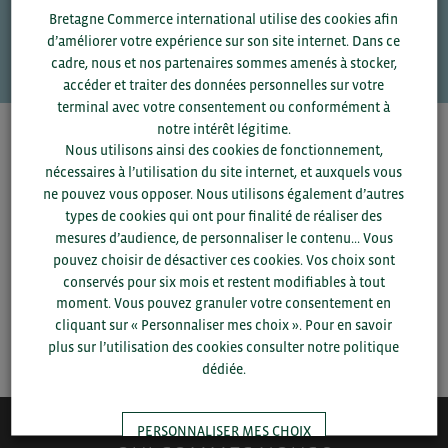
Une question ?
Bretagne Commerce international utilise des cookies afin
VOS CONTACTS
d’améliorer votre expérience sur son site internet. Dans ce
cadre, nous et nos partenaires sommes amenés à stocker,
accéder et traiter des données personnelles sur votre
terminal avec votre consentement ou conformément à
notre intérêt légitime.
Pour voir les contacts, merci de renseigner votre
Nous utilisons ainsi des cookies de fonctionnement,
département et votre secteur
ou connectez-vous.
nécessaires à l’utilisation du site internet, et auxquels vous
ne pouvez vous opposer. Nous utilisons également d’autres
types de cookies qui ont pour finalité de réaliser des
▼
mesures d’audience, de personnaliser le contenu... Vous
pouvez choisir de désactiver ces cookies. Vos choix sont
▼
conservés pour six mois et restent modifiables à tout
moment. Vous pouvez granuler votre consentement en
cliquant sur « Personnaliser mes choix ». Pour en savoir
SAUVEGARDER
plus sur l’utilisation des cookies consulter notre politique
dédiée.
PERSONNALISER MES CHOIX