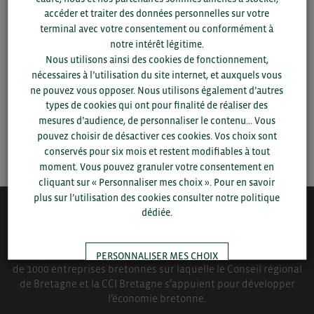
Pour voir les contacts, merci de renseigner votre
accéder et traiter des données personnelles sur votre
département et votre secteur
ou connectez-vous.
terminal avec votre consentement ou conformément à
notre intérêt légitime.
Nous utilisons ainsi des cookies de fonctionnement,
▼
nécessaires à l’utilisation du site internet, et auxquels vous
ne pouvez vous opposer. Nous utilisons également d’autres
▼
types de cookies qui ont pour finalité de réaliser des
mesures d’audience, de personnaliser le contenu... Vous
pouvez choisir de désactiver ces cookies. Vos choix sont
SAUVEGARDER
conservés pour six mois et restent modifiables à tout
moment. Vous pouvez granuler votre consentement en
cliquant sur « Personnaliser mes choix ». Pour en savoir
plus sur l’utilisation des cookies consulter notre politique
dédiée.
QUI-SOMMES NOUS ?
Bretagne Commerce International est une association de plus
PERSONNALISER MES CHOIX
de 1000 entreprises bretonnes sur laquelle le Conseil régional
de Bretagne et la CCI Bretagne s’appuient pour développer
l’économie bretonne.
TOUT ACCEPTER