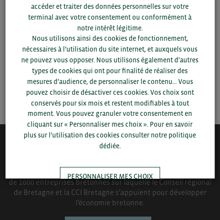
Pour voir les contacts, merci de renseigner votre
accéder et traiter des données personnelles sur votre
département et votre secteur
ou connectez-vous.
terminal avec votre consentement ou conformément à
notre intérêt légitime.
▼
Nous utilisons ainsi des cookies de fonctionnement,
nécessaires à l’utilisation du site internet, et auxquels vous
ne pouvez vous opposer. Nous utilisons également d’autres
▼
types de cookies qui ont pour finalité de réaliser des
mesures d’audience, de personnaliser le contenu... Vous
pouvez choisir de désactiver ces cookies. Vos choix sont
SAUVEGARDER
conservés pour six mois et restent modifiables à tout
moment. Vous pouvez granuler votre consentement en
cliquant sur « Personnaliser mes choix ». Pour en savoir
plus sur l’utilisation des cookies consulter notre politique
dédiée.
QUI-SOMMES NOUS ?
Bretagne Commerce International est une association de plus
PERSONNALISER MES CHOIX
de 1000 entreprises bretonnes sur laquelle le Conseil régional
de Bretagne et la CCI Bretagne s’appuient pour développer
l’économie bretonne.
TOUT ACCEPTER