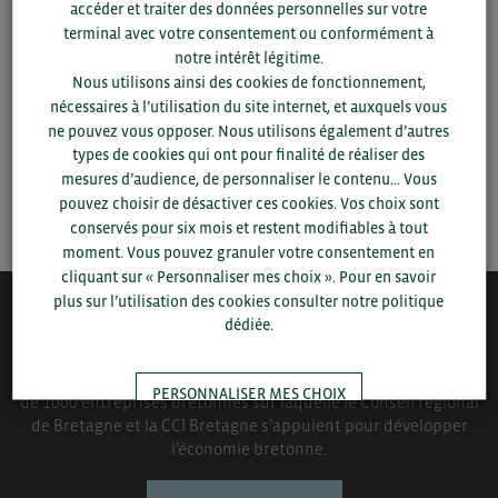
accéder et traiter des données personnelles sur votre
département et votre secteur
ou connectez-vous.
terminal avec votre consentement ou conformément à
notre intérêt légitime.
▼
Nous utilisons ainsi des cookies de fonctionnement,
nécessaires à l’utilisation du site internet, et auxquels vous
ne pouvez vous opposer. Nous utilisons également d’autres
▼
types de cookies qui ont pour finalité de réaliser des
mesures d’audience, de personnaliser le contenu... Vous
SAUVEGARDER
pouvez choisir de désactiver ces cookies. Vos choix sont
conservés pour six mois et restent modifiables à tout
moment. Vous pouvez granuler votre consentement en
cliquant sur « Personnaliser mes choix ». Pour en savoir
plus sur l’utilisation des cookies consulter notre politique
dédiée.
QUI-SOMMES NOUS ?
Bretagne Commerce International est une association de plus
PERSONNALISER MES CHOIX
de 1000 entreprises bretonnes sur laquelle le Conseil régional
de Bretagne et la CCI Bretagne s’appuient pour développer
l’économie bretonne.
TOUT ACCEPTER