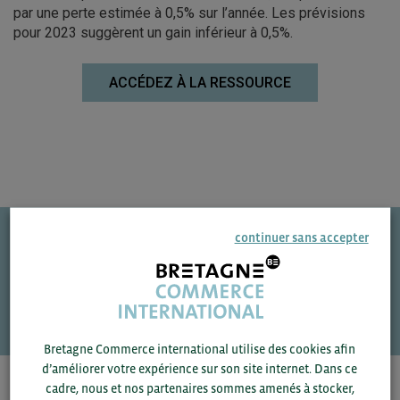
par une perte estimée à 0,5% sur l’année. Les prévisions
pour 2023 suggèrent un gain inférieur à 0,5%.
ACCÉDEZ À LA RESSOURCE
continuer sans accepter
Une question ?
VOS CONTACTS
Bretagne Commerce international utilise des cookies afin
d’améliorer votre expérience sur son site internet. Dans ce
cadre, nous et nos partenaires sommes amenés à stocker,
Pour voir les contacts, merci de renseigner votre