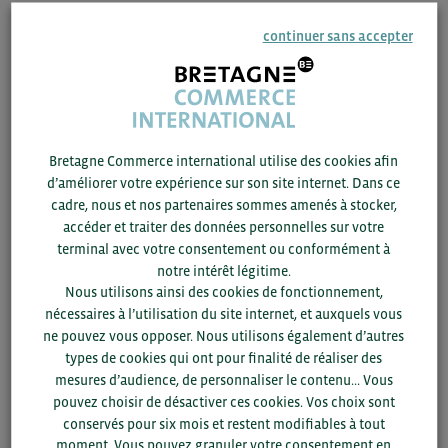
Marché extrêmement concurrentiel où la composante
prix reste un critère majeur de décision.
continuer sans accepter
Très bonne image des produits français et présence de
nombreux chefs ou de responsables d’achats dans
l’hôtellerie de nationalité française qui peuvent être
prescripteurs de vos produits.
Développement du tourisme haut de gamme qui offre
Bretagne Commerce international utilise des cookies afin
les principaux débouchés pour les produits français
d’améliorer votre expérience sur son site internet. Dans ce
plutôt prémium.
cadre, nous et nos partenaires sommes amenés à stocker,
Développement du bio et des cultures hydroponiques
accéder et traiter des données personnelles sur votre
et verticales d’où une forte demande en Agri-Tech
terminal avec votre consentement ou conformément à
Production locale d’équipements/process IAA
notre intérêt légitime.
inexistante, sans compter un renouvellement très
Nous utilisons ainsi des cookies de fonctionnement,
fréquent des lignes et une recherche en innovation et
nécessaires à l’utilisation du site internet, et auxquels vous
conseil
ne pouvez vous opposer. Nous utilisons également d’autres
Pour la certification Halal : à noter que
Pour la France,
types de cookies qui ont pour finalité de réaliser des
les certificats reconnus aux EAU sont ceux de :
mesures d’audience, de personnaliser le contenu... Vous
Association Rituelle de la Grande Mosquée de
pouvez choisir de désactiver ces cookies. Vos choix sont
Lyon, France
conservés pour six mois et restent modifiables à tout
Association Finistérienne Pour La Culture Arab
moment. Vous pouvez granuler votre consentement en