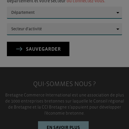
département et votre secteur
ou connectez-vous.
▼
▼
SAUVEGARDER
QUI-SOMMES NOUS ?
Bretagne Commerce International est une association de plus
de 1000 entreprises bretonnes sur laquelle le Conseil régional
de Bretagne et la CCI Bretagne s’appuient pour développer
l’économie bretonne.
EN SAVOIR PLUS