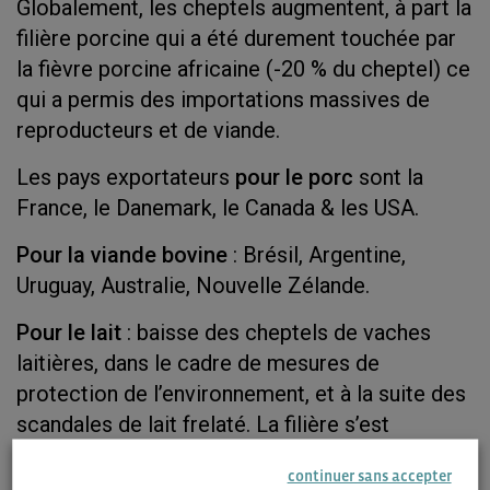
Globalement, les cheptels augmentent, à part la
filière porcine qui a été durement touchée par
la fièvre porcine africaine (-20 % du cheptel) ce
qui a permis des importations massives de
reproducteurs et de viande.
Les pays exportateurs
pour le porc
sont la
France, le Danemark, le Canada & les USA.
Pour la viande bovine
: Brésil, Argentine,
Uruguay, Australie, Nouvelle Zélande.
Pour le lait
: baisse des cheptels de vaches
laitières, dans le cadre de mesures de
protection de l’environnement, et à la suite des
scandales de lait frelaté. La filière s’est
reconstruite autour d’une politique
continuer sans accepter
d’amélioration des pratiques de production.