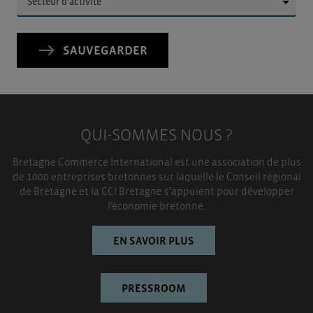
▼
SAUVEGARDER
QUI-SOMMES NOUS ?
Bretagne Commerce International est une association de plus
de 1000 entreprises bretonnes sur laquelle le Conseil régional
de Bretagne et la CCI Bretagne s’appuient pour développer
l’économie bretonne.
EN SAVOIR PLUS
PRESSROOM