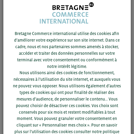
La classe moyenne chinoise recherche à
consommer plus de produits transformés et de
qualité.
Bretagne Commerce international utilise des cookies afin
d’améliorer votre expérience sur son site internet. Dans ce
La Chine continuera à importer pour combler
cadre, nous et nos partenaires sommes amenés à stocker,
ses besoins mais fermera ses frontières à
accéder et traiter des données personnelles sur votre
certains produits dès qu’elle sera auto-
terminal avec votre consentement ou conformément à
suffisante.
notre intérêt légitime.
Nous utilisons ainsi des cookies de fonctionnement,
L’aquaculture se développe
. A l’exemple de la
nécessaires à l’utilisation du site internet, et auxquels vous
ne pouvez vous opposer. Nous utilisons également d’autres
production de crevettes, la Chine a un niveau
types de cookies qui ont pour finalité de réaliser des
de qualité « standard » et importe des produits
mesures d’audience, de personnaliser le contenu... Vous
premium, de luxe.
pouvez choisir de désactiver ces cookies. Vos choix sont
conservés pour six mois et restent modifiables à tout
Nombreux freins à l’importation
: bien vérifier
moment. Vous pouvez granuler votre consentement en
la législation et les contraintes imposées par le
cliquant sur « Personnaliser mes choix ». Pour en savoir
plus sur l’utilisation des cookies consulter notre politique