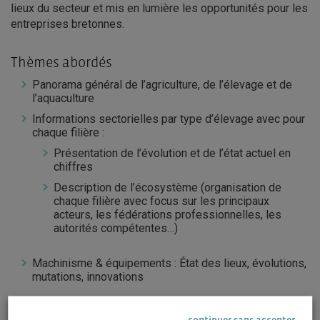
lieux du secteur et mis en lumière les opportunités pour les
entreprises bretonnes.
Thèmes abordés
Panorama général de l’agriculture, de l’élevage et de
l’aquaculture
Informations sectorielles par type d’élevage avec pour
chaque filière :
Présentation de l’évolution et de l’état actuel en
chiffres
Description de l’écosystème (organisation de
chaque filière avec focus sur les principaux
acteurs, les fédérations professionnelles, les
autorités compétentes…)
Machinisme & équipements : État des lieux, évolutions,
mutations, innovations
continuer sans accepter