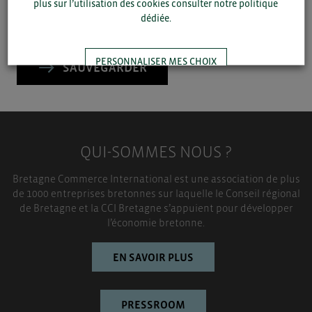
plus sur l’utilisation des cookies consulter notre politique
dédiée.
▼
PERSONNALISER MES CHOIX
SAUVEGARDER
TOUT ACCEPTER
QUI-SOMMES NOUS ?
Bretagne Commerce International est une association de plus
de 1000 entreprises bretonnes sur laquelle le Conseil régional
de Bretagne et la CCI Bretagne s’appuient pour développer
l’économie bretonne.
EN SAVOIR PLUS
PRESSROOM