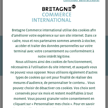
TÉLÉCHARGEZ LA PRÉSENTATION
Bretagne Commerce international utilise des cookies afin
d’améliorer votre expérience sur son site internet. Dans ce
cadre, nous et nos partenaires sommes amenés à stocker,
accéder et traiter des données personnelles sur votre
Une question ?
terminal avec votre consentement ou conformément à
notre intérêt légitime.
VOS CONTACTS
Nous utilisons ainsi des cookies de fonctionnement,
nécessaires à l’utilisation du site internet, et auxquels vous
ne pouvez vous opposer. Nous utilisons également d’autres
types de cookies qui ont pour finalité de réaliser des
mesures d’audience, de personnaliser le contenu... Vous
Pour voir les contacts, merci de renseigner votre
pouvez choisir de désactiver ces cookies. Vos choix sont
département et votre secteur
ou connectez-vous.
conservés pour six mois et restent modifiables à tout
moment. Vous pouvez granuler votre consentement en
▼
cliquant sur « Personnaliser mes choix ». Pour en savoir