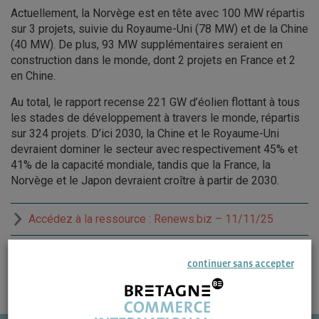
Actuellement, la Norvège est en tête avec 100 MW répartis
sur 3 projets, suivie du Royaume-Uni (78 MW) et de la Chine
(40 MW). De plus, 93 MW supplémentaires seraient en
construction dans le monde, dont 2 projets en France et 2
en Chine.
Au total, le rapport recense 221 GW d’éolien flottant à tous
les stades de développement à travers le monde, répartis
sur 324 projets. D’ici 2030, la Chine et le Royaume-Uni
devraient dominer le secteur avec respectivement 45% et
41% de la capacité mondiale, tandis que la France, la
Norvège et le Japon devraient croître à partir de 2030.
Accédez à la ressource : Renews.biz – 11/11/25
continuer sans accepter