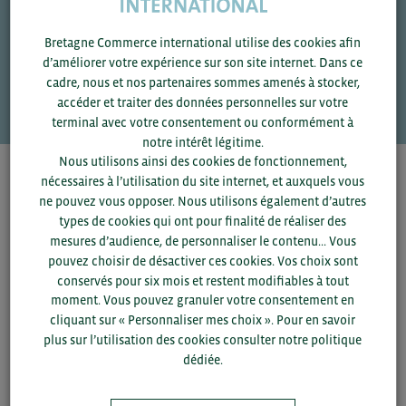
Bretagne Commerce international utilise des cookies afin
Une question ?
d’améliorer votre expérience sur son site internet. Dans ce
cadre, nous et nos partenaires sommes amenés à stocker,
VOS CONTACTS
accéder et traiter des données personnelles sur votre
terminal avec votre consentement ou conformément à
notre intérêt légitime.
Nous utilisons ainsi des cookies de fonctionnement,
Pour voir les contacts, merci de renseigner votre
nécessaires à l’utilisation du site internet, et auxquels vous
département et votre secteur
ou connectez-vous.
ne pouvez vous opposer. Nous utilisons également d’autres
types de cookies qui ont pour finalité de réaliser des
mesures d’audience, de personnaliser le contenu... Vous
▼
pouvez choisir de désactiver ces cookies. Vos choix sont
conservés pour six mois et restent modifiables à tout
moment. Vous pouvez granuler votre consentement en
▼
cliquant sur « Personnaliser mes choix ». Pour en savoir
plus sur l’utilisation des cookies consulter notre politique
SAUVEGARDER
dédiée.