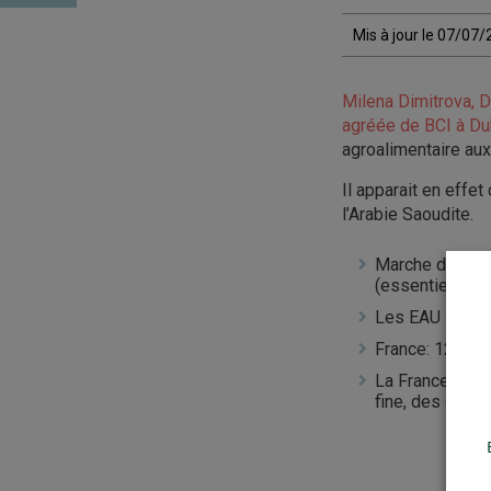
Mis à jour le 07/07
Milena Dimitrova, D
agréée de BCI à Du
agroalimentaire aux
Il apparait en effe
l’Arabie Saoudite.
Marche de réex
(essentiellemen
Les EAU import
France: 12e fou
La France expor
fine, des conse