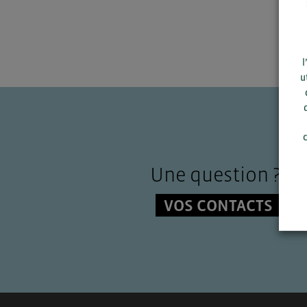
l
u
c
Une question ?
VOS CONTACTS