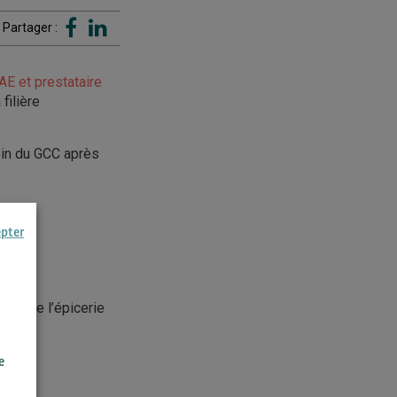
Partager :
AE et prestataire
filière
ein du GCC après
és
epter
rs, de l’épicerie
e