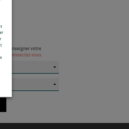
r
us
er
r
t
i de renseigner votre
n
ur
ou connectez-vous.
on
▼
▼