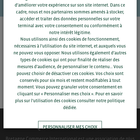
d’améliorer votre expérience sur son site internet. Dans ce
cadre, nous et nos partenaires sommes amenés à stocker,
accéder et traiter des données personnelles sur votre
terminal avec votre consentement ou conformément à
Pour voir les contacts, merci de renseigner votre
notre intérêt légitime.
département et votre secteur
ou connectez-vous.
Nous utilisons ainsi des cookies de fonctionnement,
nécessaires à l’utilisation du site internet, et auxquels vous
▼
ne pouvez vous opposer. Nous utilisons également d’autres
types de cookies qui ont pour finalité de réaliser des
mesures d’audience, de personnaliser le contenu... Vous
▼
pouvez choisir de désactiver ces cookies. Vos choix sont
conservés pour six mois et restent modifiables à tout
moment. Vous pouvez granuler votre consentement en
SAUVEGARDER
cliquant sur « Personnaliser mes choix ». Pour en savoir
plus sur l’utilisation des cookies consulter notre politique
dédiée.
QUI-SOMMES NOUS ?
PERSONNALISER MES CHOIX
Bretagne Commerce International est une association de plus