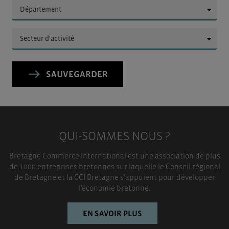
▼
▼
SAUVEGARDER
QUI-SOMMES NOUS ?
Bretagne Commerce International est une association de plus
de 1000 entreprises bretonnes sur laquelle le Conseil régional
de Bretagne et la CCI Bretagne s’appuient pour développer
l’économie bretonne.
EN SAVOIR PLUS