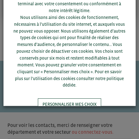
terminal avec votre consentement ou conformément à
notre intérêt légitime.
Nous utilisons ainsi des cookies de fonctionnement,
nécessaires à l’utilisation du site internet, et auxquels vous
Avec le soutien du Crédit Agricole | Sponsor BCI 2026
ne pouvez vous opposer. Nous utilisons également d’autres
types de cookies qui ont pour finalité de réaliser des
mesures d’audience, de personnaliser le contenu... Vous
pouvez choisir de désactiver ces cookies. Vos choix sont
conservés pour six mois et restent modifiables à tout
moment. Vous pouvez granuler votre consentement en
cliquant sur « Personnaliser mes choix ». Pour en savoir
plus sur l’utilisation des cookies consulter notre politique
Une question ?
dédiée.
VOS CONTACTS
PERSONNALISER MES CHOIX
TOUT ACCEPTER
Pour voir les contacts, merci de renseigner votre
département et votre secteur
ou connectez-vous.