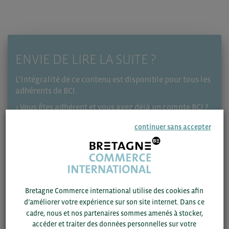
ENVIE DE LIRE LA SUITE ?
L’intégralité de ce contenu est disponible pour tous les
adhérents de BCI.
> Vous êtes adhérent et vous avez déjà un compte BCI ?
Connectez-vous pour profiter de l’ensemble de l’article.
continuer sans accepter
> Votre société est adhérente mais vous n’avez pas
encore créé de compte ? Inscrivez-vous avec votre
email professionnel.
> Vous souhaitez devenir adhérent BCI ? Complétez le
formulaire d’adhésion
. Votre demande d’adhésion sera
Bretagne Commerce international utilise des cookies afin
soumise à validation par BCI.
d’améliorer votre expérience sur son site internet. Dans ce
cadre, nous et nos partenaires sommes amenés à stocker,
Se connecter
S'inscrire
accéder et traiter des données personnelles sur votre