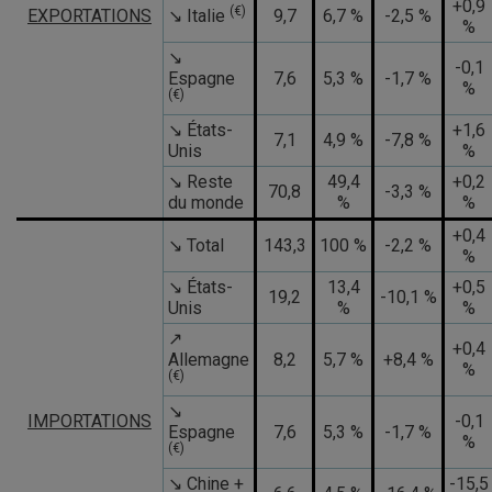
+0,9
(€)
EXPORTATIONS
↘ Italie
9,7
6,7 %
-2,5 %
%
TOUT ACCEPTER
↘
-0,1
Espagne
7,6
5,3 %
-1,7 %
%
(€)
↘ États-
+1,6
7,1
4,9 %
-7,8 %
Unis
%
↘ Reste
49,4
+0,2
70,8
-3,3 %
du monde
%
%
+0,4
↘ Total
143,3
100 %
-2,2 %
%
↘ États-
13,4
+0,5
19,2
-10,1 %
Unis
%
%
↗
+0,4
Allemagne
8,2
5,7 %
+8,4 %
%
(€)
↘
IMPORTATIONS
-0,1
Espagne
7,6
5,3 %
-1,7 %
%
(€)
↘ Chine +
-15,5