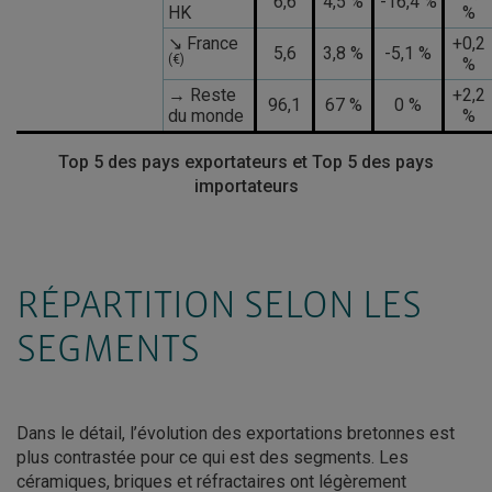
6,6
4,5 %
-16,4 %
HK
%
↘ France
+0,2
5,6
3,8 %
-5,1 %
(€)
%
→ Reste
+2,2
96,1
67 %
0 %
du monde
%
Top 5 des pays exportateurs et Top 5 des pays
importateurs
RÉPARTITION SELON LES
SEGMENTS
Dans le détail, l’évolution des exportations bretonnes est
plus contrastée pour ce qui est des segments. Les
céramiques, briques et réfractaires ont légèrement