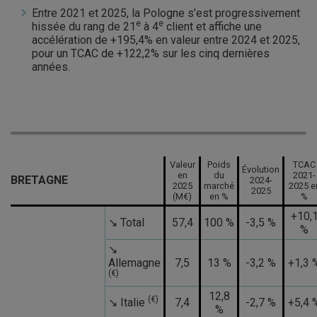
Entre 2021 et 2025, la Pologne s’est progressivement
e
e
hissée du rang de 21
à 4
client et affiche une
accélération de +195,4% en valeur entre 2024 et 2025,
pour un TCAC de +122,2% sur les cinq dernières
années.
Valeur
Poids
TCAC
Évolution
en
du
2021-
BRETAGNE
2024-
2025
marché
2025 e
2025
(M€)
en %
%
+10,
↘ Total
57,4
100 %
-3,5 %
%
↘
Allemagne
7,5
13 %
-3,2 %
+1,3 
(€)
12,8
(€)
↘ Italie
7,4
-2,7 %
+5,4 
%