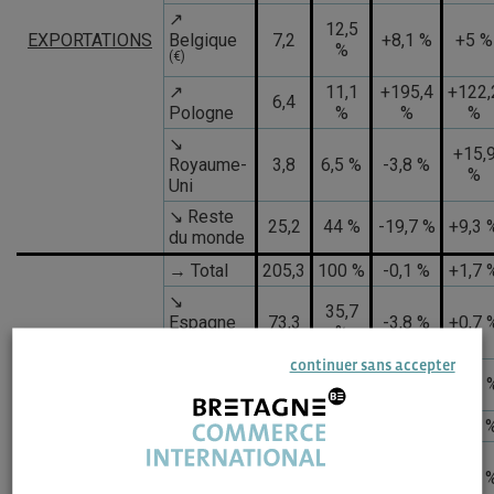
↗
12,5
EXPORTATIONS
Belgique
7,2
+8,1 %
+5 %
%
(€)
↗
11,1
+195,4
+122,
6,4
Pologne
%
%
%
↘
+15,
Royaume-
3,8
6,5 %
-3,8 %
%
Uni
↘ Reste
25,2
44 %
-19,7 %
+9,3 
du monde
→ Total
205,3
100 %
-0,1 %
+1,7 
↘
35,7
Espagne
73,3
-3,8 %
+0,7 
%
(€)
continuer sans accepter
15,1
(€)
↗ Italie
31,2
+2,7 %
+0,7 
%
↘ Inde
14,4
7 %
-9,9 %
-1,9 
IMPORTATIONS
↘
Allemagne
13,9
6,7 %
-19,7 %
-1,5 