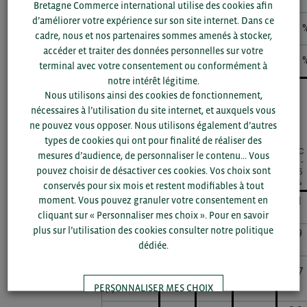
(€)
Bretagne Commerce international utilise des cookies afin
d’améliorer votre expérience sur son site internet. Dans ce
↘ Chine +
11,9
5,8 %
-1,5 %
+0,1 
HK
cadre, nous et nos partenaires sommes amenés à stocker,
accéder et traiter des données personnelles sur votre
↗ Reste
29,4
+13,1
60,5
+5,9 
terminal avec votre consentement ou conformément à
du monde
%
%
notre intérêt légitime.
Nous utilisons ainsi des cookies de fonctionnement,
Top 5 des clients et Top 5 des fournisseurs de la
nécessaires à l’utilisation du site internet, et auxquels vous
Bretagne
ne pouvez vous opposer. Nous utilisons également d’autres
types de cookies qui ont pour finalité de réaliser des
Valeur
Poids
TCAC
mesures d’audience, de personnaliser le contenu... Vous
Évolution
en
du
2021-
MONDE
2024-
pouvez choisir de désactiver ces cookies. Vos choix sont
2025
marché
2025
2025
(Mds€)
en %
en %
conservés pour six mois et restent modifiables à tout
moment. Vous pouvez granuler votre consentement en
-1,1
↘ Total
143,2
100 %
-4 %
%
cliquant sur « Personnaliser mes choix ». Pour en savoir
plus sur l’utilisation des cookies consulter notre politique
↘ Chine +
25,1
-4,9
36
-6,2 %
dédiée.
HK
%
%
↘
+0,7
Allemagne
11,9
8,3 %
-1,4 %
%
PERSONNALISER MES CHOIX
(€)