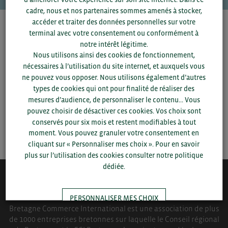
cadre, nous et nos partenaires sommes amenés à stocker,
accéder et traiter des données personnelles sur votre
Pour voir les contacts, merci de renseigner votre
terminal avec votre consentement ou conformément à
département et votre secteur
ou connectez-vous.
notre intérêt légitime.
Nous utilisons ainsi des cookies de fonctionnement,
nécessaires à l’utilisation du site internet, et auxquels vous
▼
ne pouvez vous opposer. Nous utilisons également d’autres
types de cookies qui ont pour finalité de réaliser des
▼
mesures d’audience, de personnaliser le contenu... Vous
pouvez choisir de désactiver ces cookies. Vos choix sont
conservés pour six mois et restent modifiables à tout
SAUVEGARDER
moment. Vous pouvez granuler votre consentement en
cliquant sur « Personnaliser mes choix ». Pour en savoir
plus sur l’utilisation des cookies consulter notre politique
dédiée.
QUI-SOMMES NOUS ?
PERSONNALISER MES CHOIX
Bretagne Commerce International est une association de plus
de 1000 entreprises bretonnes sur laquelle le Conseil régional