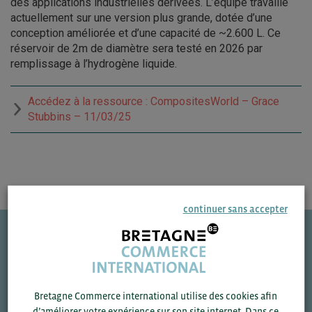
des applications industrielles dérivées. L’équipe travaille
actuellement sur une version plus grande, dotée d’une
conception améliorée et d’une capacité de ~2.600 L. Ce
réservoir de 2m de diamètre sera testé en 2026 par
remplissage à l’hydrogène liquide.
Accédez à la ressource : CompositesWorld – Grace
Stubbins – 11/03/25
continuer sans accepter
Une question ?
VOS CONTACTS
Bretagne Commerce international utilise des cookies afin
d’améliorer votre expérience sur son site internet. Dans ce