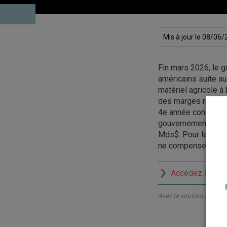
Mis à jour le 08/06
Fin mars 2026, le 
américains suite a
matériel agricole à
des marges réduite
4e année consécutiv
gouvernementales. 
Mds$. Pour les orga
ne compensera pas l
Accédez à la re
Avec le soutien du Créd