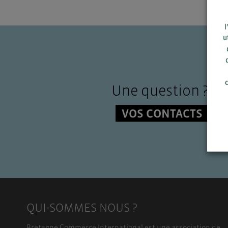
l
u
c
Une question ?
VOS CONTACTS
QUI-SOMMES NOUS ?
Bretagne Commerce International est une association de