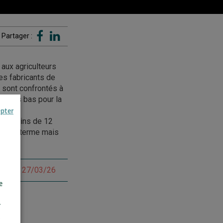
Partager :
aux agriculteurs
es fabricants de
s sont confrontés à
mières bas pour la
aides
epter
méricains de 12
 court terme mais
attery – 27/03/26
e
r