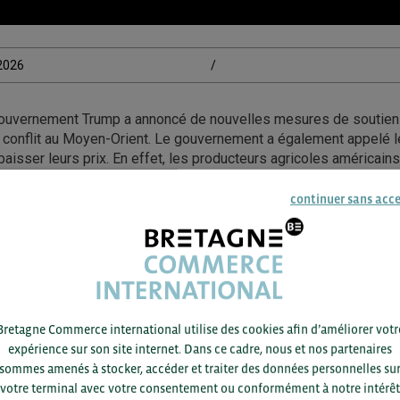
/2026
/
gouvernement Trump a annoncé de nouvelles mesures de soutien 
u conflit au Moyen-Orient. Le gouvernement a également appelé l
 baisser leurs prix. En effet, les producteurs agricoles américain
s, des coûts de production élevés et des prix des matières pre
e, et connaissent de graves difficultés financières malgré des 
continuer sans acc
Ainsi, le gouvernement Trump a acté une aide aux agriculteurs a
nisations professionnelles agricoles, cette mesure sera utile à
es pertes financières subies par les agriculteurs.
ssource : Reuters – Trevor Hunnicutt, P.J. Huffstutter & Gram Sl
Bretagne Commerce international utilise des cookies afin d’améliorer votr
it Agricole | Sponsor BCI 2026
expérience sur son site internet. Dans ce cadre, nous et nos partenaires
sommes amenés à stocker, accéder et traiter des données personnelles su
votre terminal avec votre consentement ou conformément à notre intérêt