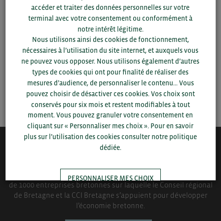
Pour voir les contacts, merci de renseigner votre
accéder et traiter des données personnelles sur votre
département et votre secteur
ou connectez-vous.
terminal avec votre consentement ou conformément à
notre intérêt légitime.
▼
Nous utilisons ainsi des cookies de fonctionnement,
nécessaires à l’utilisation du site internet, et auxquels vous
ne pouvez vous opposer. Nous utilisons également d’autres
▼
types de cookies qui ont pour finalité de réaliser des
mesures d’audience, de personnaliser le contenu... Vous
pouvez choisir de désactiver ces cookies. Vos choix sont
SAUVEGARDER
conservés pour six mois et restent modifiables à tout
moment. Vous pouvez granuler votre consentement en
cliquant sur « Personnaliser mes choix ». Pour en savoir
plus sur l’utilisation des cookies consulter notre politique
dédiée.
QUI-SOMMES NOUS ?
Bretagne Commerce International est une association de plus
PERSONNALISER MES CHOIX
de 1000 entreprises bretonnes sur laquelle le Conseil régional
de Bretagne et la CCI Bretagne s’appuient pour développer
l’économie bretonne.
TOUT ACCEPTER