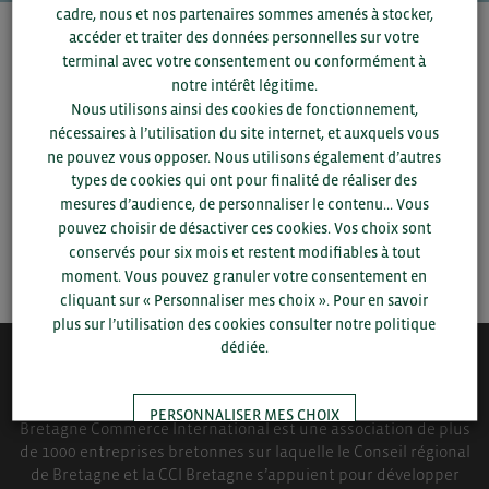
cadre, nous et nos partenaires sommes amenés à stocker,
accéder et traiter des données personnelles sur votre
Pour voir les contacts, merci de renseigner votre
terminal avec votre consentement ou conformément à
département et votre secteur
ou connectez-vous.
notre intérêt légitime.
Nous utilisons ainsi des cookies de fonctionnement,
▼
nécessaires à l’utilisation du site internet, et auxquels vous
ne pouvez vous opposer. Nous utilisons également d’autres
types de cookies qui ont pour finalité de réaliser des
▼
mesures d’audience, de personnaliser le contenu... Vous
pouvez choisir de désactiver ces cookies. Vos choix sont
conservés pour six mois et restent modifiables à tout
SAUVEGARDER
moment. Vous pouvez granuler votre consentement en
cliquant sur « Personnaliser mes choix ». Pour en savoir
plus sur l’utilisation des cookies consulter notre politique
dédiée.
QUI-SOMMES NOUS ?
PERSONNALISER MES CHOIX
Bretagne Commerce International est une association de plus
de 1000 entreprises bretonnes sur laquelle le Conseil régional
de Bretagne et la CCI Bretagne s’appuient pour développer
TOUT ACCEPTER