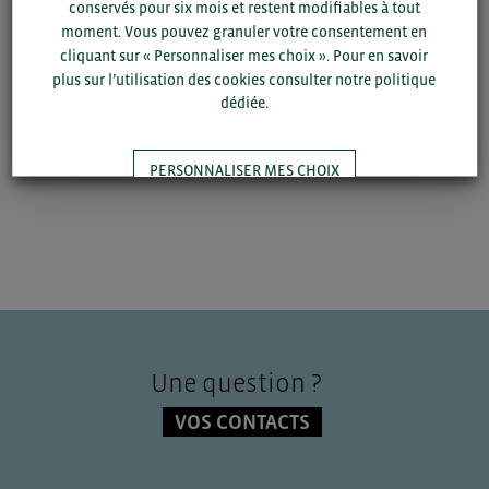
> Vous souhaitez devenir adhérent BCI ? Complétez le
conservés pour six mois et restent modifiables à tout
formulaire d’adhésion
. Votre demande d’adhésion sera
moment. Vous pouvez granuler votre consentement en
soumise à validation par BCI.
cliquant sur « Personnaliser mes choix ». Pour en savoir
plus sur l’utilisation des cookies consulter notre politique
dédiée.
Se connecter
S'inscrire
PERSONNALISER MES CHOIX
TOUT ACCEPTER
Une question ?
VOS CONTACTS