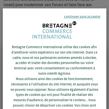
Israël) pour moderniser ses forces et faire face aux
tensions géopolitiques régionales, notamment avec la
Chine. “
continuer sans accepter
Pour plus de détails, le support de présentation et le replay
de ce webinaire sont disponibles ci-dessous :
Bretagne Commerce international utilise des cookies afin
d’améliorer votre expérience sur son site internet. Dans ce
ENVIE DE LIRE LA SUITE ?
cadre, nous et nos partenaires sommes amenés à stocker,
accéder et traiter des données personnelles sur votre
L’intégralité de ce contenu est disponible pour tous les
terminal avec votre consentement ou conformément à
adhérents de BCI.
notre intérêt légitime.
> Vous êtes adhérent et vous avez déjà un compte BCI ?
Nous utilisons ainsi des cookies de fonctionnement,
Connectez-vous pour profiter de l’ensemble de l’article.
nécessaires à l’utilisation du site internet, et auxquels vous
ne pouvez vous opposer. Nous utilisons également d’autres
> Votre société est adhérente mais vous n’avez pas
types de cookies qui ont pour finalité de réaliser des
encore créé de compte ? Inscrivez-vous avec votre
mesures d’audience, de personnaliser le contenu... Vous
email professionnel.
pouvez choisir de désactiver ces cookies. Vos choix sont