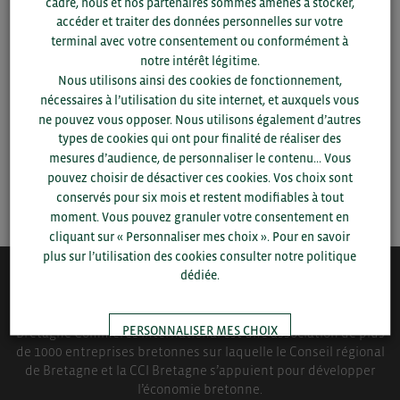
cadre, nous et nos partenaires sommes amenés à stocker,
Pour voir les contacts, merci de renseigner votre
accéder et traiter des données personnelles sur votre
département et votre secteur
ou connectez-vous.
terminal avec votre consentement ou conformément à
notre intérêt légitime.
Nous utilisons ainsi des cookies de fonctionnement,
▼
nécessaires à l’utilisation du site internet, et auxquels vous
ne pouvez vous opposer. Nous utilisons également d’autres
▼
types de cookies qui ont pour finalité de réaliser des
mesures d’audience, de personnaliser le contenu... Vous
pouvez choisir de désactiver ces cookies. Vos choix sont
SAUVEGARDER
conservés pour six mois et restent modifiables à tout
moment. Vous pouvez granuler votre consentement en
cliquant sur « Personnaliser mes choix ». Pour en savoir
plus sur l’utilisation des cookies consulter notre politique
dédiée.
QUI-SOMMES NOUS ?
PERSONNALISER MES CHOIX
Bretagne Commerce International est une association de plus
de 1000 entreprises bretonnes sur laquelle le Conseil régional
de Bretagne et la CCI Bretagne s’appuient pour développer
TOUT ACCEPTER
l’économie bretonne.