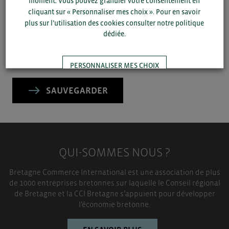
moment. Vous pouvez granuler votre consentement en
département et votre secteur
ou connectez-vous.
cliquant sur « Personnaliser mes choix ». Pour en savoir
plus sur l’utilisation des cookies consulter notre politique
▼
dédiée.
▼
PERSONNALISER MES CHOIX
SAUVEGARDER
TOUT ACCEPTER
QUI-SOMMES NOUS ?
Bretagne Commerce International est une association de plus
de 1000 entreprises bretonnes sur laquelle le Conseil régional
de Bretagne et la CCI Bretagne s’appuient pour développer
l’économie bretonne.