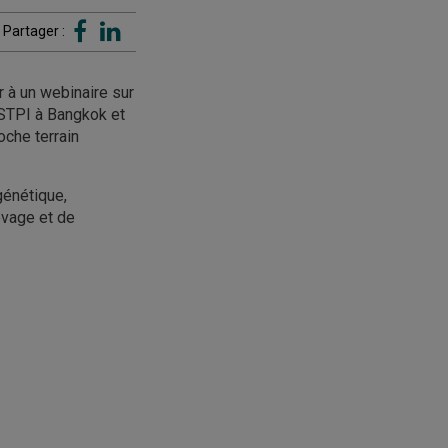
Partager :
 à un webinaire sur
 STPI à Bangkok et
oche terrain
génétique,
levage et de