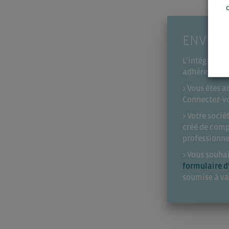
c
ENVIE D
L’intégralité
adhérents de
> Vous êtes a
Connectez-vou
> Votre soci
créé de comp
professionne
> Vous souha
formulaire d
soumise à va