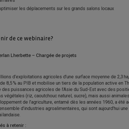
affaires
optimiser les déplacements sur les grands salons locaux
enir de ce webinaire?
erlan Lherbette – Chargée de projets
llions d’exploitations agricoles d’une surface moyenne de 2,3 ha, 
 de 8,5 % au PIB et mobilise un tiers de la population active en T
ie des puissances agricoles de l’Asie du Sud-Est avec des positio
s végétales (riz, caoutchouc naturel, sucre), mais aussi animales
eloppement de l’agriculture, entamé dès les années 1960, a été 
ensemble d’industries agroalimentaires, qui sont aujourd’hui une
aïlandaise.
s à retenir :