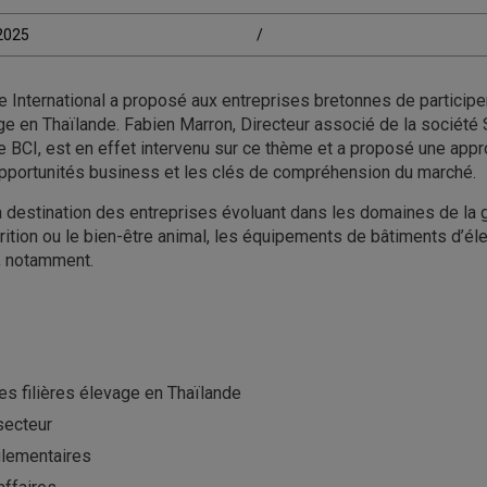
/2025
/
International a proposé aux entreprises bretonnes de participer
ge en Thaïlande. Fabien Marron, Directeur associé de la société
e BCI, est en effet intervenu sur ce thème et a proposé une appr
pportunités business et les clés de compréhension du marché.
à destination des entreprises évoluant dans les domaines de la 
utrition ou le bien-être animal, les équipements de bâtiments d’é
h, notamment.
es filières élevage en Thaïlande
secteur
glementaires