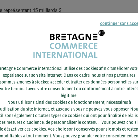
e représentant 45 milliards $
eurs d’élevage :
continuer sans acc
hair : très orienté export
% marché domestique
 développement : bovin, lait
uction des antibiotiques, adaptation aux normes internationales
Bretagne Commerce international utilise des cookies afin d’améliorer votr
expérience sur son site internet. Dans ce cadre, nous et nos partenaires
sommes amenés à stocker, accéder et traiter des données personnelles su
votre terminal avec votre consentement ou conformément à notre intérêt
 de la population agricole (moyenne d’âge 62 ans)
légitime.
écanisation et d’innovation technologiques
Nous utilisons ainsi des cookies de fonctionnement, nécessaires à
réglementations internationales (carbone, sanitaires) “
’utilisation du site internet, et auxquels vous ne pouvez vous opposer. No
tilisons également d’autres types de cookies qui ont pour finalité de réalis
des mesures d’audience, de personnaliser le contenu... Vous pouvez choisi
n, vous pouvez accéder ci-dessous au replay et l’ensemble de la p
de désactiver ces cookies. Vos choix sont conservés pour six mois et resten
modifiables à tout moment. Vous pouvez granuler votre consentement e