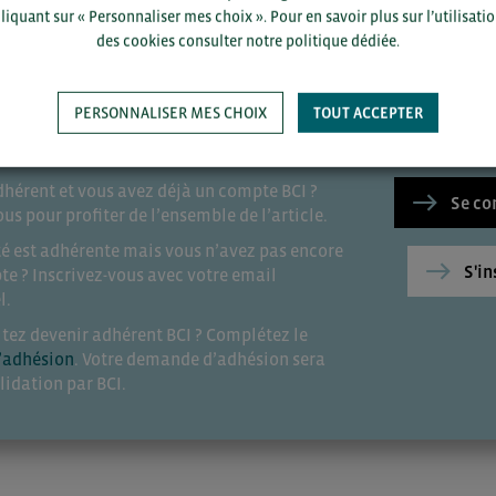
liquant sur « Personnaliser mes choix ». Pour en savoir plus sur l’utilisati
des cookies consulter notre politique dédiée.
E LIRE LA SUITE ?
PERSONNALISER MES CHOIX
TOUT ACCEPTER
 de ce contenu est disponible pour tous les
 BCI.
dhérent et vous avez déjà un compte BCI ?
Se co
s pour profiter de l’ensemble de l’article.
été est adhérente mais vous n’avez pas encore
S'in
te ? Inscrivez-vous avec votre email
l.
itez devenir adhérent BCI ? Complétez le
’adhésion
. Votre demande d’adhésion sera
lidation par BCI.