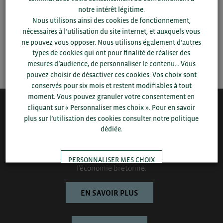
notre intérêt légitime.
Nous utilisons ainsi des cookies de fonctionnement,
▼
nécessaires à l’utilisation du site internet, et auxquels vous
ne pouvez vous opposer. Nous utilisons également d’autres
types de cookies qui ont pour finalité de réaliser des
SAUVEGARDER
mesures d’audience, de personnaliser le contenu... Vous
pouvez choisir de désactiver ces cookies. Vos choix sont
conservés pour six mois et restent modifiables à tout
moment. Vous pouvez granuler votre consentement en
cliquant sur « Personnaliser mes choix ». Pour en savoir
QUI-SOMMES NOUS ?
plus sur l’utilisation des cookies consulter notre politique
dédiée.
Bretagne Commerce International est une association de plus
de 1000 entreprises bretonnes sur laquelle le Conseil régional
de Bretagne et la CCI Bretagne s’appuient pour développer
PERSONNALISER MES CHOIX
l’économie bretonne.
TOUT ACCEPTER
EN SAVOIR PLUS