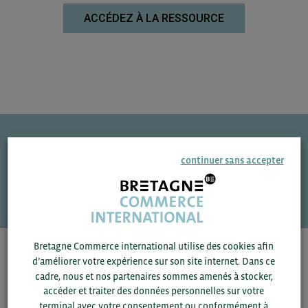
ACCÉDEZ À LA RESSOURCE
Une question ?
continuer sans accepter
VOS CONTACTS
Bretagne Commerce international utilise des cookies afin
Pour voir les contacts, merci de renseigner votre
d’améliorer votre expérience sur son site internet. Dans ce
département et votre secteur
ou connectez-vous.
cadre, nous et nos partenaires sommes amenés à stocker,
accéder et traiter des données personnelles sur votre
terminal avec votre consentement ou conformément à
▼