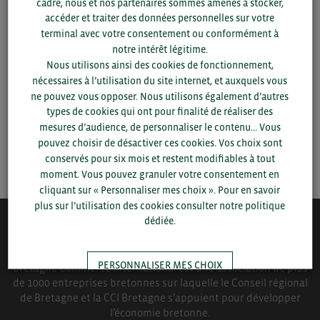
cadre, nous et nos partenaires sommes amenés à stocker,
Pour voir les contacts, merci de renseigner votre
accéder et traiter des données personnelles sur votre
département et votre secteur
ou connectez-vous.
terminal avec votre consentement ou conformément à
notre intérêt légitime.
Nous utilisons ainsi des cookies de fonctionnement,
▼
nécessaires à l’utilisation du site internet, et auxquels vous
ne pouvez vous opposer. Nous utilisons également d’autres
types de cookies qui ont pour finalité de réaliser des
▼
mesures d’audience, de personnaliser le contenu... Vous
pouvez choisir de désactiver ces cookies. Vos choix sont
SAUVEGARDER
conservés pour six mois et restent modifiables à tout
moment. Vous pouvez granuler votre consentement en
cliquant sur « Personnaliser mes choix ». Pour en savoir
plus sur l’utilisation des cookies consulter notre politique
dédiée.
QUI-SOMMES NOUS ?
PERSONNALISER MES CHOIX
Bretagne Commerce International est une association de plus
de 1000 entreprises bretonnes sur laquelle le Conseil régional
de Bretagne et la CCI Bretagne s’appuient pour développer
TOUT ACCEPTER
l’économie bretonne.