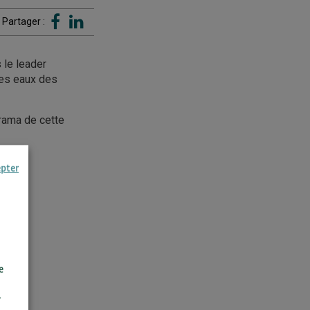
Partager :
 le leader
des eaux des
orama de cette
epter
e
r