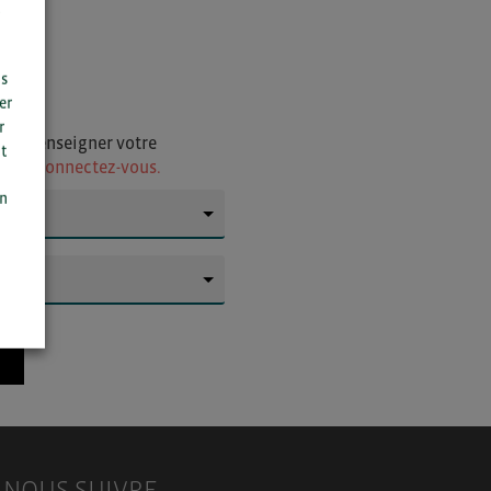
us
er
r
i de renseigner votre
t
ur
ou connectez-vous.
n
on
▼
▼
NOUS SUIVRE