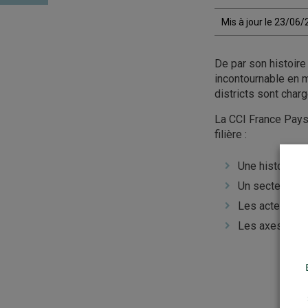
Mis à jour le 23/06
De par son histoire
incontournable en m
districts sont char
La CCI France Pays-
filière :
Une histoire l
Un secteur axé 
Les acteurs cl
Les axes prin