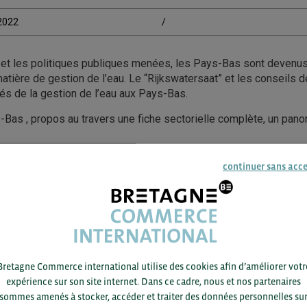
/2022
/
 et les politiques publiques menées, les Pays-Bas sont devenus
atière de gestion de l’eau. Le “Rijkswatersaat” et les conseils 
gés de la gestion de l’eau aux Pays-Bas.
Bas , propos au travers une fiche sectorielle complète, un pan
ongue de la gestion des eaux
continuer sans acc
sur la collaboration
és
cipaux de développement
Bretagne Commerce international utilise des cookies afin d’améliorer votr
ACCÉDEZ À LA FICHE SECTORIELLE
expérience sur son site internet. Dans ce cadre, nous et nos partenaires
sommes amenés à stocker, accéder et traiter des données personnelles su