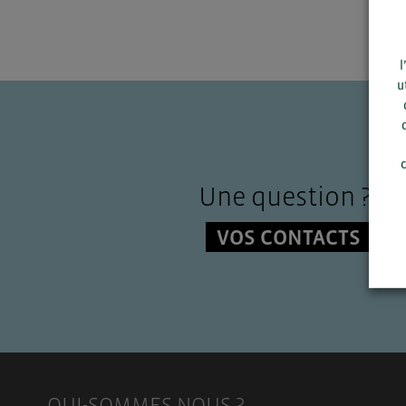
l
u
c
Une question ?
VOS CONTACTS
QUI-SOMMES NOUS ?