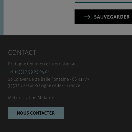
SAUVEGARDER
CONTACT
Bretagne Commerce International
Tél. (+33) 2 99 25 04 04
1c-1d avenue de Belle Fontaine - CS 31773
35517 Cesson-Sévigné cedex - France
Métro : station Atalante
NOUS CONTACTER