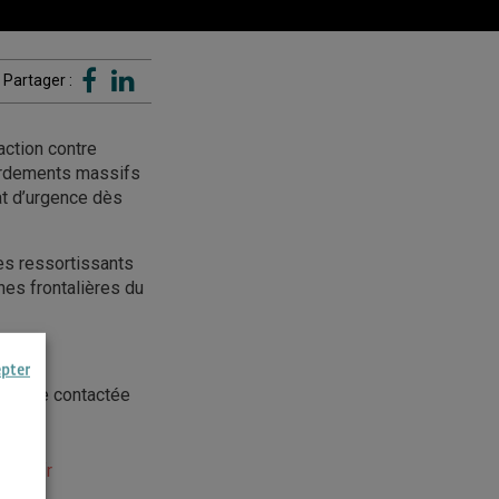
Partager :
action contre
bardements massifs
tat d’urgence dès
es ressortissants
nes frontalières du
epter
ut être contactée
gouv.fr