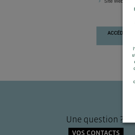
Site Web :
htt
ACCÉDEZ À 
l
u
c
Une question ?
VOS CONTACTS