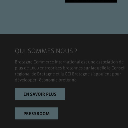
QUI-SOMMES NOUS ?
Bretagne Commerce International est une association de
plus de 1000 entreprises bretonnes sur laquelle le Conseil
régional de Bretagne et la CCI Bretagne s’appuient pour
développer l’économie bretonne.
EN SAVOIR PLUS
PRESSROOM