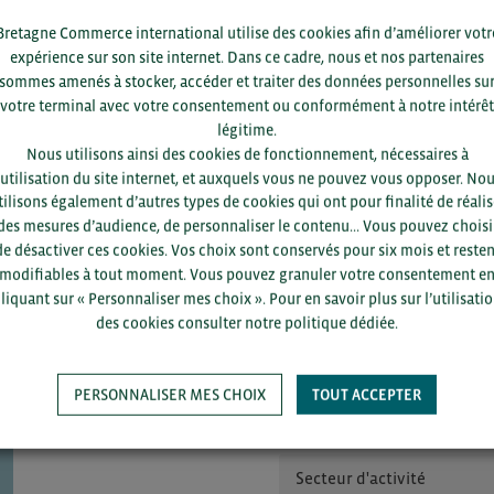
ps://ua.ambafrance.org
Bretagne Commerce international utilise des cookies afin d’améliorer votr
expérience sur son site internet. Dans ce cadre, nous et nos partenaires
sommes amenés à stocker, accéder et traiter des données personnelles su
votre terminal avec votre consentement ou conformément à notre intérêt
TOUTES LES INFORMATIONS SUR LE SITE DU MINISTÈRE DE 
légitime.
DES AFFAIRES ETRANGÈRES
Nous utilisons ainsi des cookies de fonctionnement, nécessaires à
’utilisation du site internet, et auxquels vous ne pouvez vous opposer. No
tilisons également d’autres types de cookies qui ont pour finalité de réalis
des mesures d’audience, de personnaliser le contenu... Vous pouvez choisi
de désactiver ces cookies. Vos choix sont conservés pour six mois et resten
modifiables à tout moment. Vous pouvez granuler votre consentement e
liquant sur « Personnaliser mes choix ». Pour en savoir plus sur l’utilisati
des cookies consulter notre politique dédiée.
Pour voir les contacts, merc
département et votre secte
PERSONNALISER MES CHOIX
TOUT ACCEPTER