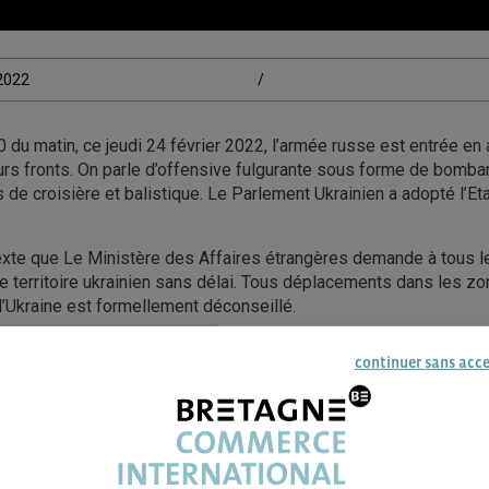
/2022
/
 du matin, ce jeudi 24 février 2022, l’armée russe est entrée en 
ieurs fronts. On parle d’offensive fulgurante sous forme de bom
s de croisière et balistique. Le Parlement Ukrainien a adopté l’E
exte que Le Ministère des Affaires étrangères demande à tous l
 le territoire ukrainien sans délai. Tous déplacements dans les zo
 l’Ukraine est formellement déconseillé.
l’ambassade de France est joignable au 00 380 44 590 36 00.
continuer sans acc
ave en dehors des heures d’ouverture au public, l’ambassade pe
5 84.
France en Ukraine :
ambafrance-ukraine.kiev-amba@diplomatie.