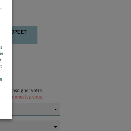
e
r
L’EUROPE ET
us
er
r
t
n
on
i de renseigner votre
ur
ou connectez-vous.
▼
▼