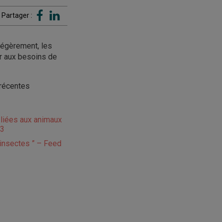
Partager :
légèrement, les
r aux besoins de
 récentes
liées aux animaux
23
’insectes ” – Feed