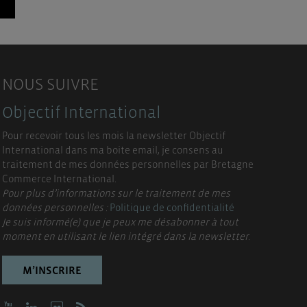
NOUS SUIVRE
Objectif International
Pour recevoir tous les mois la newsletter Objectif
International dans ma boite email, je consens au
traitement de mes données personnelles par Bretagne
Commerce International.
Pour plus d’informations sur le traitement de mes
données personnelles :
Politique de confidentialité
Je suis informé(e) que je peux me désabonner à tout
moment en utilisant le lien intégré dans la newsletter.
M’INSCRIRE