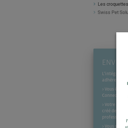
Les croquettes 
Swiss Pet Sol
ENVIE D
L’intégralité
adhérents de
> Vous êtes a
Connectez-vou
> Votre soci
créé de comp
professionne
l
> Vous souha
u