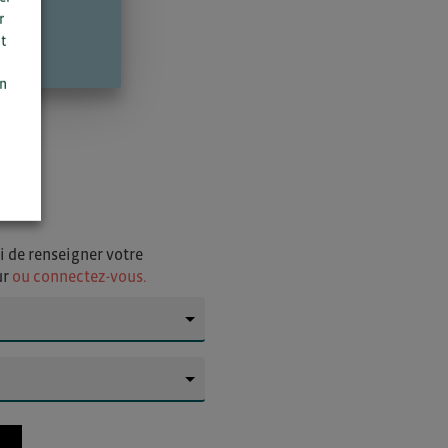
r
t
n
on
i de renseigner votre
ur
ou connectez-vous.
▼
▼