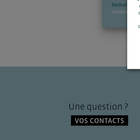
formulaire d
soumise à va
c
Une question ?
VOS CONTACTS