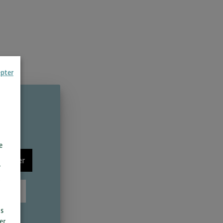
epter
e
nnecter
r
scrire
us
er