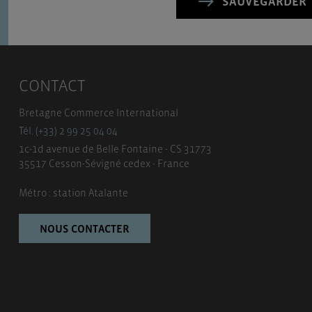
SAUVEGARDER
CONTACT
Bretagne Commerce International
Tél. (+33) 2 99 25 04 04
1c-1d avenue de Belle Fontaine - CS 31773
35517 Cesson-Sévigné cedex - France
Métro : station Atalante
NOUS CONTACTER