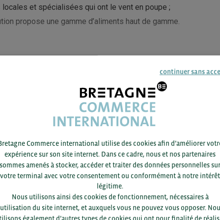
locales et spécialisées qui ont le vent en poupe ;
ution propose une gamme d’aliments haut de gamme.
continuer sans acc
E LIRE LA SUITE ?
 de ce contenu est disponible pour tous les
 BCI.
Bretagne Commerce international utilise des cookies afin d’améliorer votr
dhérent et vous avez déjà un compte BCI ?
expérience sur son site internet. Dans ce cadre, nous et nos partenaires
Se co
s pour profiter de l’ensemble de l’article.
sommes amenés à stocker, accéder et traiter des données personnelles su
votre terminal avec votre consentement ou conformément à notre intérêt
été est adhérente mais vous n’avez pas encore
légitime.
S'in
te ? Inscrivez-vous avec votre email
Nous utilisons ainsi des cookies de fonctionnement, nécessaires à
l.
’utilisation du site internet, et auxquels vous ne pouvez vous opposer. No
itez devenir adhérent BCI ? Complétez le
tilisons également d’autres types de cookies qui ont pour finalité de réalis