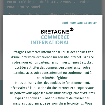
encore créé de compte ? Inscrivez-vous avec votre
email professionnel.
> Vous souhaitez devenir adhérent BCI ? Complétez le
formulaire d’adhésion
. Votre demande d’adhésion sera
continuer sans accepter
soumise à validation par BCI.
Se connecter
S'inscrire
Bretagne Commerce international utilise des cookies afin
d’améliorer votre expérience sur son site internet. Dans ce
cadre, nous et nos partenaires sommes amenés à stocker,
accéder et traiter des données personnelles sur votre
terminal avec votre consentement ou conformément à
notre intérêt légitime.
Nous utilisons ainsi des cookies de fonctionnement,
nécessaires à l’utilisation du site internet, et auxquels vous
ne pouvez vous opposer. Nous utilisons également d’autres
Une question ?
types de cookies qui ont pour finalité de réaliser des
mesures d’audience, de personnaliser le contenu... Vous
VOS CONTACTS