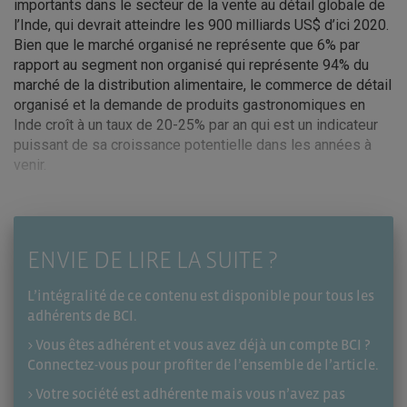
importants dans le secteur de la vente au détail globale de
l’Inde, qui devrait atteindre les 900 milliards US$ d’ici 2020.
Bien que le marché organisé ne représente que 6% par
rapport au segment non organisé qui représente 94% du
marché de la distribution alimentaire, le commerce de détail
organisé et la demande de produits gastronomiques en
Inde croît à un taux de 20-25% par an qui est un indicateur
puissant de sa croissance potentielle dans les années à
venir.
ENVIE DE LIRE LA SUITE ?
L’intégralité de ce contenu est disponible pour tous les
adhérents de BCI.
> Vous êtes adhérent et vous avez déjà un compte BCI ?
Connectez-vous pour profiter de l’ensemble de l’article.
> Votre société est adhérente mais vous n’avez pas