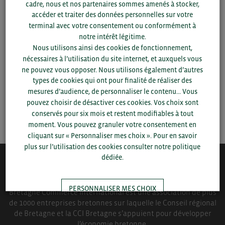
cadre, nous et nos partenaires sommes amenés à stocker,
accéder et traiter des données personnelles sur votre
Pour voir les contacts, merci de renseigner votre
terminal avec votre consentement ou conformément à
département et votre secteur
ou connectez-vous.
notre intérêt légitime.
Nous utilisons ainsi des cookies de fonctionnement,
▼
nécessaires à l’utilisation du site internet, et auxquels vous
ne pouvez vous opposer. Nous utilisons également d’autres
types de cookies qui ont pour finalité de réaliser des
▼
mesures d’audience, de personnaliser le contenu... Vous
pouvez choisir de désactiver ces cookies. Vos choix sont
SAUVEGARDER
conservés pour six mois et restent modifiables à tout
moment. Vous pouvez granuler votre consentement en
cliquant sur « Personnaliser mes choix ». Pour en savoir
plus sur l’utilisation des cookies consulter notre politique
dédiée.
QUI-SOMMES NOUS ?
PERSONNALISER MES CHOIX
Bretagne Commerce International est une association de plus
de 1000 entreprises bretonnes sur laquelle le Conseil régional
de Bretagne et la CCI Bretagne s’appuient pour développer
TOUT ACCEPTER
l’économie bretonne.