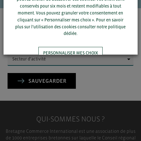
conservés pour six mois et restent modifiables à tout
moment. Vous pouvez granuler votre consentement en
cliquant sur « Personnaliser mes choix ». Pour en savoir
Pour voir les contacts, merci de renseigner votre
plus sur l’utilisation des cookies consulter notre politique
département et votre secteur
ou connectez-vous.
dédiée.
▼
PERSONNALISER MES CHOIX
▼
TOUT ACCEPTER
SAUVEGARDER
QUI-SOMMES NOUS ?
Bretagne Commerce International est une association de plus
de 1000 entreprises bretonnes sur laquelle le Conseil régional